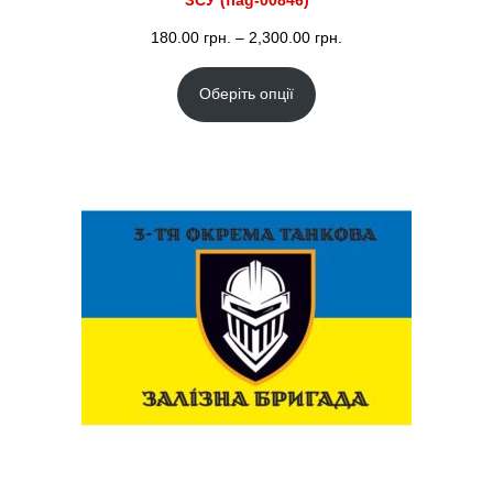
ЗСУ (flag-00846)
Діапазон
180.00
грн.
–
2,300.00
грн.
цін:
Оберіть опції
від
180.00 грн.
до
2,300.00 грн.