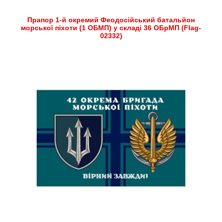
Прапор 1-й окремий Феодосійський батальйон
морської піхоти (1 ОБМП) у складі 36 ОБрМП (Flag-
02332)