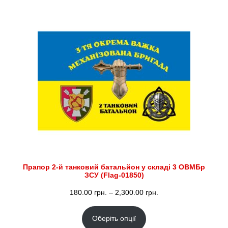
до
2,300.00 грн.
Прапор 2-й танковий батальйон у складі 3 ОВМБр
ЗСУ (Flag-01850)
Діапазон
180.00
грн.
–
2,300.00
грн.
цін:
Оберіть опції
від