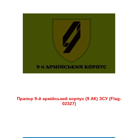
Прапор 9-й армійський корпус (9 АК) ЗСУ (Flag-
02327)