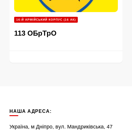
16-Й АРМІЙСЬКИЙ КОРПУС (16 АК)
113 ОБрТрО
НАША АДРЕСА:
Україна, м Дніпро, вул. Мандриківська, 47