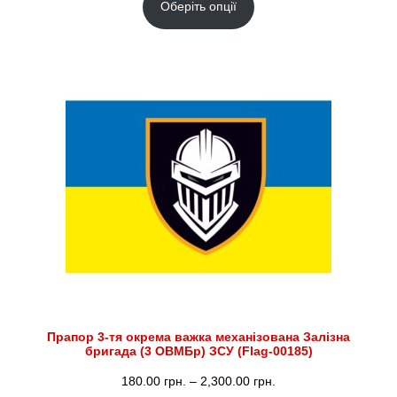
Оберіть опції
від
180.00 грн.
до
2,300.00 грн.
Прапор 3-тя окрема важка механізована Залізна
бригада (3 ОВМБр) ЗСУ (Flag-00185)
Діапазон
180.00
грн.
–
2,300.00
грн.