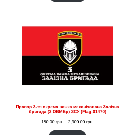
180.00 грн.
до
2,300.00 грн.
Прапор 3-тя окрема важка механізована Залізна
бригада (3 ОВМБр) ЗСУ (Flag-01470)
Діапазон
180.00
грн.
–
2,300.00
грн.
цін: