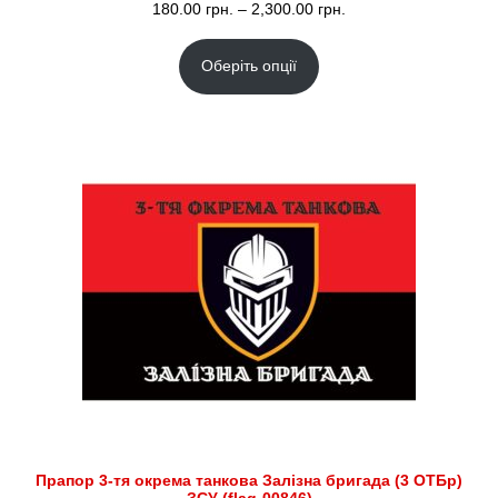
Діапазон
180.00
грн.
–
2,300.00
грн.
цін:
Оберіть опції
від
180.00 грн.
до
2,300.00 грн.
Прапор 3-тя окрема танкова Залізна бригада (3 ОТБр)