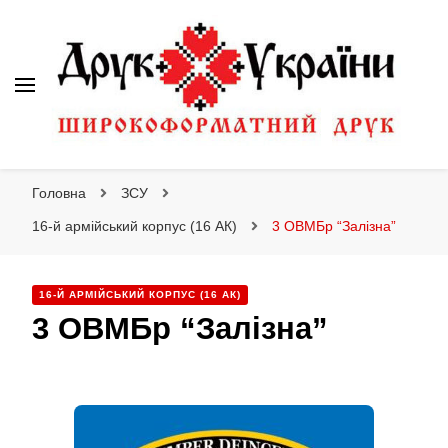
Друк України
Друк України
Інтернет магазин широкоформатного друку
Головна
ЗСУ
16-й армійський корпус (16 АК)
3 ОВМБр “Залізна”
16-Й АРМІЙСЬКИЙ КОРПУС (16 АК)
3 ОВМБр “Залізна”