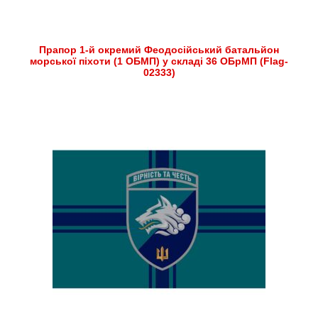
Прапор 1-й окремий Феодосійський батальйон
морської піхоти (1 ОБМП) у складі 36 ОБрМП (Flag-
02333)