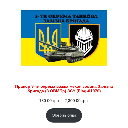
Прапор 3-тя окрема важка механізована Залізна
бригада (3 ОВМБр) ЗСУ (Flag-01976)
Діапазон
180.00
грн.
–
2,300.00
грн.
цін:
Оберіть опції
від
180.00 грн.