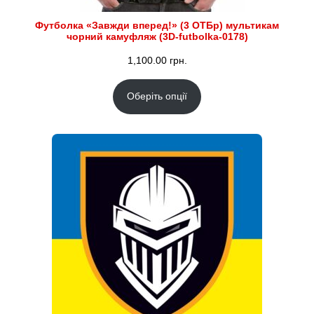
Футболка «Завжди вперед!» (3 ОТБр) мультикам
чорний камуфляж (3D-futbolka-0178)
1,100.00
грн.
Оберіть опції