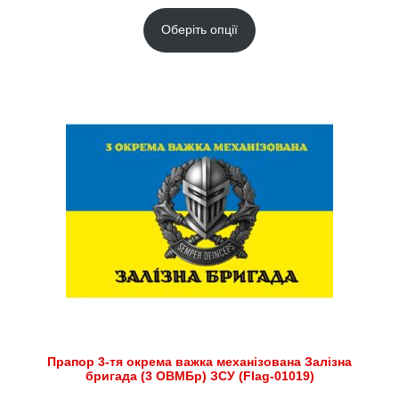
цін:
Оберіть опції
від
180.00 грн.
до
2,300.00 грн.
Прапор 3-тя окрема важка механізована Залізна
бригада (3 ОВМБр) ЗСУ (Flag-01019)