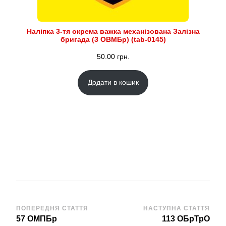
Наліпка 3-тя окрема важка механізована Залізна
бригада (3 ОВМБр) (tab-0145)
50.00
грн.
Додати в кошик
Навігація
ПОПЕРЕДНЯ СТАТТЯ
НАСТУПНА СТАТТЯ
57 ОМПБр
113 ОБрТрО