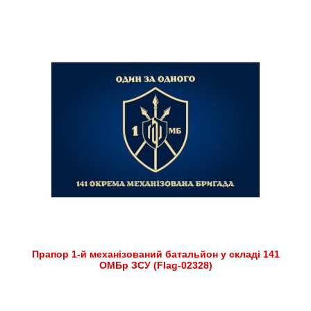
Прапор 1-й механізований батальйон у складі 141
ОМБр ЗСУ (Flag-02328)