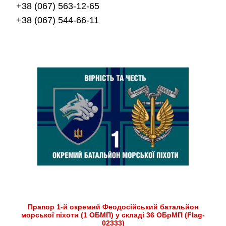
+38 (067) 563-12-65
+38 (067) 544-66-11
Прапор 1-й окремий Феодосійський батальйон
морської піхоти (1 ОБМП) у складі 36 ОБрМП (Flag-
02333)