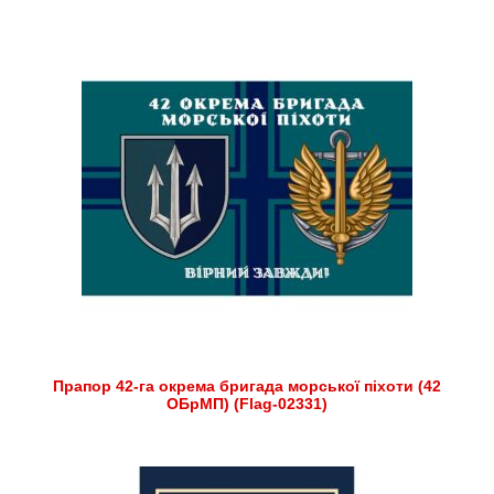
Прапор 42-га окрема бригада морської піхоти (42
ОБрМП) (Flag-02331)