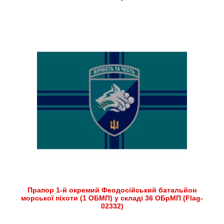
Прапор 1-й окремий Феодосійський батальйон
морської піхоти (1 ОБМП) у складі 36 ОБрМП (Flag-
02332)