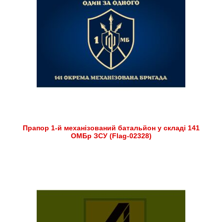
Прапор 1-й механізований батальйон у складі 141
ОМБр ЗСУ (Flag-02328)