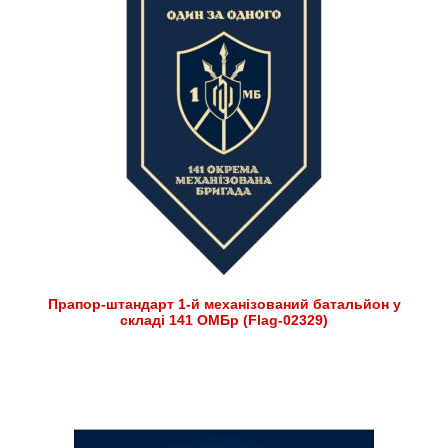
Прапор-штандарт 1-й механізований батальйон у
складі 141 ОМБр (Flag-02329)