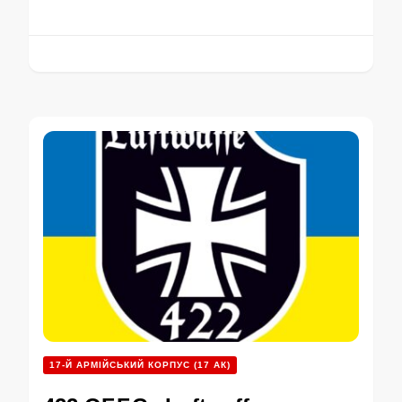
17-Й АРМІЙСЬКИЙ КОРПУС (17 АК)