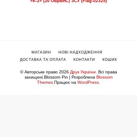
«К-2» (20 ОБрБпС) ЗСУ (Flag-02325)
МАГАЗИН
НОВІ НАДХОДЖЕННЯ
ДОСТАВКА ТА ОПЛАТА
КОНТАКТИ
КОШИК
© Авторське право 2026
Друк України
. Всі права
захищені.
Blossom Pin | Розроблена
Blossom
Themes
.Працює на
WordPress
.