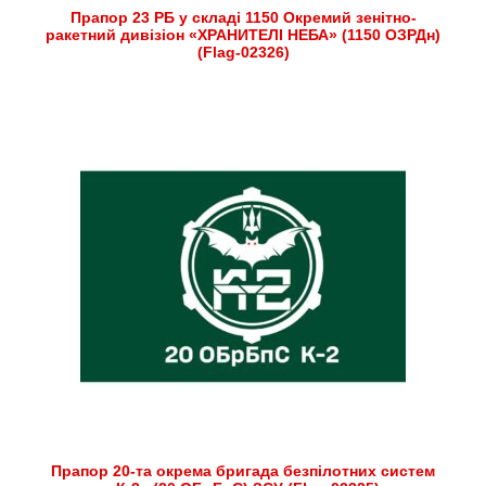
Прапор 23 РБ у складі 1150 Окремий зенітно-
ракетний дивізіон «ХРАНИТЕЛІ НЕБА» (1150 ОЗРДн)
(Flag-02326)
Прапор 20-та окрема бригада безпілотних систем