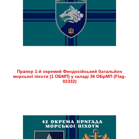
Прапор 1-й окремий Феодосійський батальйон
морської піхоти (1 ОБМП) у складі 36 ОБрМП (Flag-
02332)