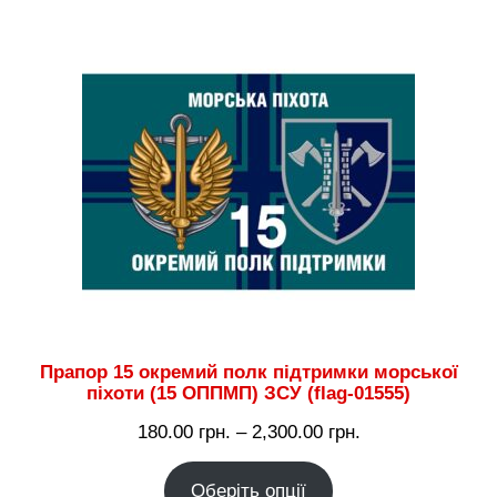
до
2,300.00 грн.
Прапор 15 окремий полк підтримки морської
піхоти (15 ОППМП) ЗСУ (flag-01555)
Діапазон
180.00
грн.
–
2,300.00
грн.
цін:
Оберіть опції
від