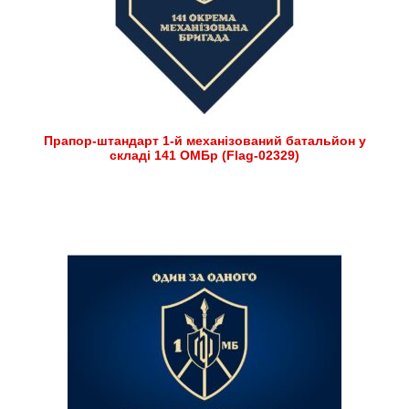
Прапор-штандарт 1-й механізований батальйон у
складі 141 ОМБр (Flag-02329)