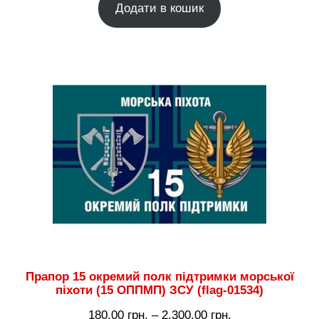
Додати в кошик
Прапор 15 окремий полк підтримки морської
піхоти (15 ОППМП) ЗСУ (flag-01534)
Діапазон
180.00
грн.
–
2,300.00
грн.