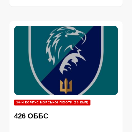
30-Й КОРПУС МОРСЬКОЇ ПІХОТИ (30 КМП)
426 ОББС