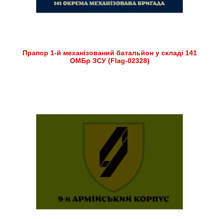
Прапор 1-й механізований батальйон у складі 141
ОМБр ЗСУ (Flag-02328)