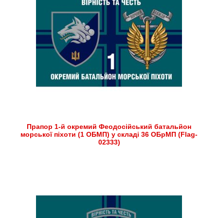
Прапор 1-й окремий Феодосійський батальйон
морської піхоти (1 ОБМП) у складі 36 ОБрМП (Flag-
02333)