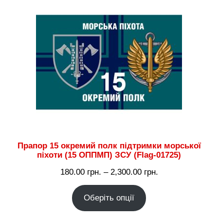
Прапор 15 окремий полк підтримки морської
піхоти (15 ОППМП) ЗСУ (Flag-01725)
Діапазон
180.00
грн.
–
2,300.00
грн.
цін:
Оберіть опції
від
180.00 грн.