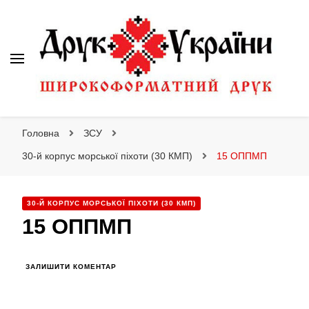
Друк України
Друк України
Інтернет магазин широкоформатного друку
Головна
ЗСУ
30-й корпус морської піхоти (30 КМП)
15 ОППМП
30-Й КОРПУС МОРСЬКОЇ ПІХОТИ (30 КМП)
15 ОППМП
ДО
ЗАЛИШИТИ КОМЕНТАР
15
ОППМП