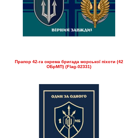
Прапор 42-га окрема бригада морської піхоти (42
ОБрМП) (Flag-02331)