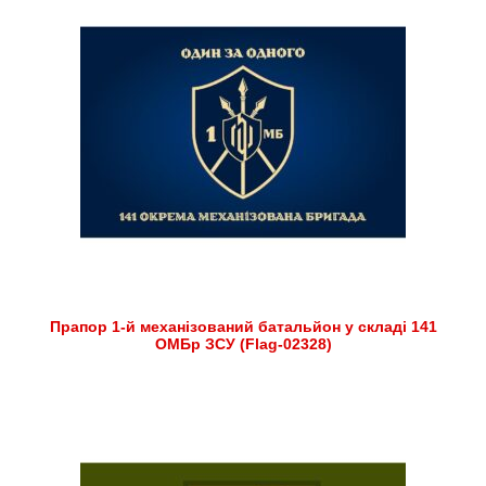
Прапор 1-й механізований батальйон у складі 141
ОМБр ЗСУ (Flag-02328)