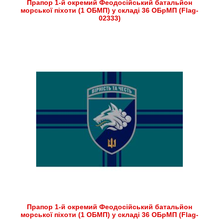
Прапор 1-й окремий Феодосійський батальйон
морської піхоти (1 ОБМП) у складі 36 ОБрМП (Flag-
02333)
Прапор 1-й окремий Феодосійський батальйон
морської піхоти (1 ОБМП) у складі 36 ОБрМП (Flag-