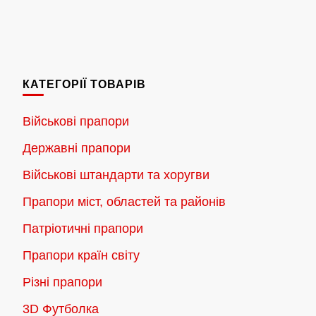
цін:
Цей
від
товар
180.00 грн.
має
до
кілька
2,300.00 грн.
КАТЕГОРІЇ ТОВАРІВ
варіантів.
Параметри
Військові прапори
можна
Державні прапори
вибрати
на
Військові штандарти та хоругви
сторінці
Прапори міст, областей та районів
товару
Патріотичні прапори
Прапори країн світу
Різні прапори
3D Футболка