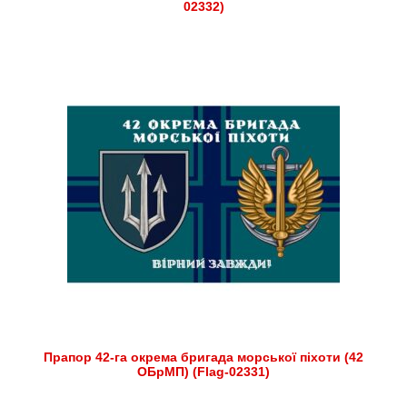
02332)
Прапор 42-га окрема бригада морської піхоти (42
ОБрМП) (Flag-02331)