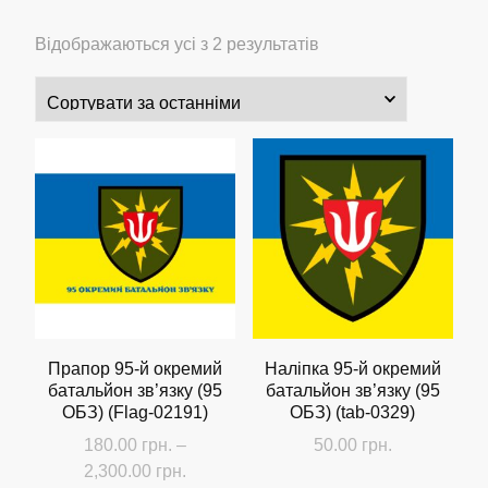
Сортовано
Відображаються усі з 2 результатів
за
останнім
Прапор 95-й окремий
Наліпка 95-й окремий
батальйон зв’язку (95
батальйон зв’язку (95
ОБЗ) (Flag-02191)
ОБЗ) (tab-0329)
180.00
грн.
–
50.00
грн.
Діапазон
2,300.00
грн.