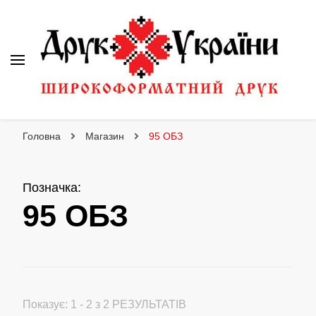
Друк України
Інтернет магазин широкоформатного друку
Головна
Магазин
95 ОБЗ
Позначка
:
95 ОБЗ
Показує: 1 - 2 з 2 РЕЗУЛЬТАТІВ