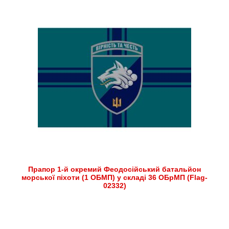
Прапор 1-й окремий Феодосійський батальйон
морської піхоти (1 ОБМП) у складі 36 ОБрМП (Flag-
02332)