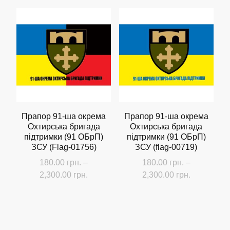
товар
товар
має
має
кілька
кілька
варіантів.
варіантів.
Параметри
Параметри
можна
можна
вибрати
вибрати
на
на
сторінці
сторінці
Прапор 91-ша окрема
Прапор 91-ша окрема
Охтирська бригада
Охтирська бригада
товару
товару
підтримки (91 ОБрП)
підтримки (91 ОБрП)
ЗСУ (Flag-01756)
ЗСУ (flag-00719)
180.00
грн.
–
180.00
грн.
–
Діапазон
Діапазон
2,300.00
грн.
2,300.00
грн.
цін:
цін:
Цей
Цей
від
від
товар
товар
180.00 грн.
180.00 грн
має
має
до
до