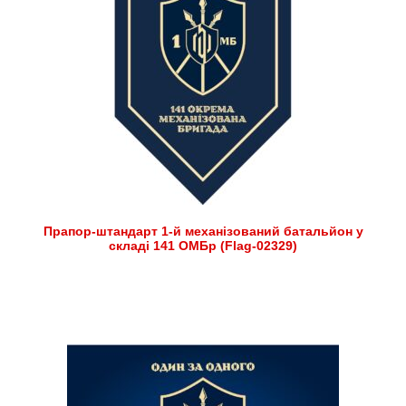
Прапор-штандарт 1-й механізований батальйон у
складі 141 ОМБр (Flag-02329)