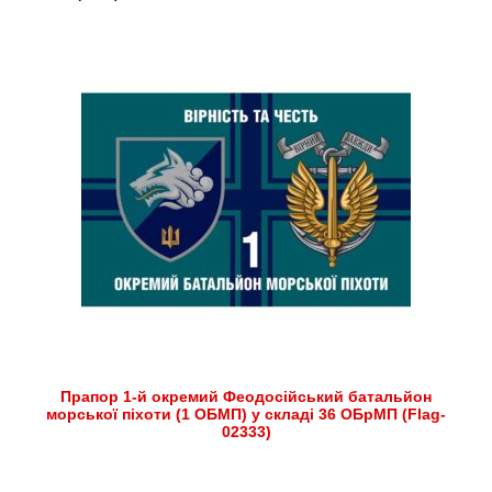
Прапор 1-й окремий Феодосійський батальйон
морської піхоти (1 ОБМП) у складі 36 ОБрМП (Flag-
02333)