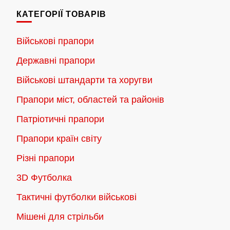
кілька
кілька
2,300.00 грн.
2,300.00 г
КАТЕГОРІЇ ТОВАРІВ
варіантів.
варіантів.
Параметри
Параметри
Військові прапори
можна
можна
Державні прапори
вибрати
вибрати
на
на
Військові штандарти та хоругви
сторінці
сторінці
Прапори міст, областей та районів
товару
товару
Патріотичні прапори
Прапори країн світу
Різні прапори
3D Футболка
Тактичні футболки військові
Мішені для стрільби