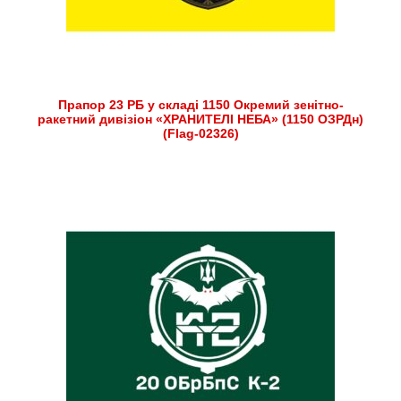
Прапор 23 РБ у складі 1150 Окремий зенітно-
ракетний дивізіон «ХРАНИТЕЛІ НЕБА» (1150 ОЗРДн)
(Flag-02326)