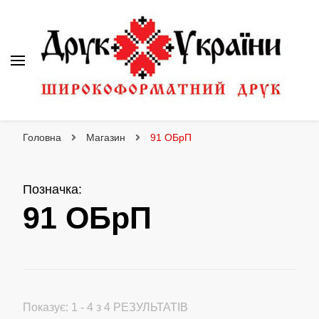
Друк України
Інтернет магазин широкоформатного друку
Головна
Магазин
91 ОБрП
Позначка
:
91 ОБрП
Показує: 1 - 4 з 4 РЕЗУЛЬТАТІВ