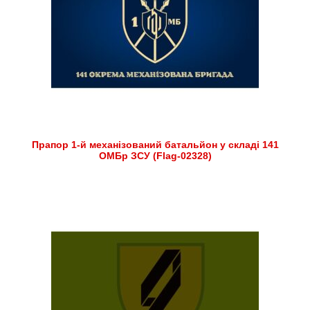
Прапор 1-й механізований батальйон у складі 141
ОМБр ЗСУ (Flag-02328)