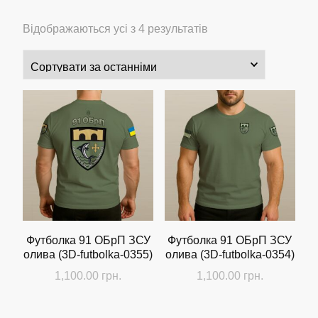
Сортовано
Відображаються усі з 4 результатів
за
останнім
Футболка 91 ОБрП ЗСУ
Футболка 91 ОБрП ЗСУ
олива (3D-futbolka-0355)
олива (3D-futbolka-0354)
1,100.00
грн.
1,100.00
грн.
Цей
Цей