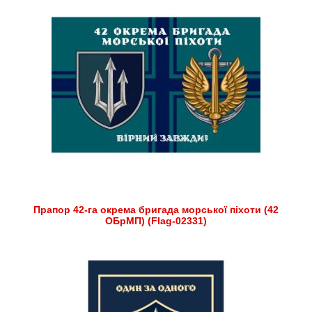
Прапор 42-га окрема бригада морської піхоти (42
ОБрМП) (Flag-02331)