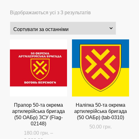
Сортовано
Відображаються усі з 3 результатів
за
останнім
Прапор 50-та окрема
Наліпка 50-та окрема
артилерійська бригада
артилерійська бригада
(50 ОАБр) ЗСУ (Flag-
(50 ОАБр) (tab-0310)
02148)
50.00
грн.
180.00
грн.
–