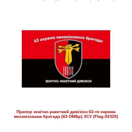
Прапор зенітно-ракетний дивізіон 63-тя окрема
механізована бригада (63 ОМБр) ЗСУ (Flag-02320)