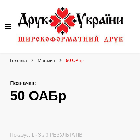
Друк України
Інтернет магазин широкоформатного друку
Головна
Магазин
50 ОАБр
Позначка
:
50 ОАБр
Показує: 1 - 3 з 3 РЕЗУЛЬТАТІВ