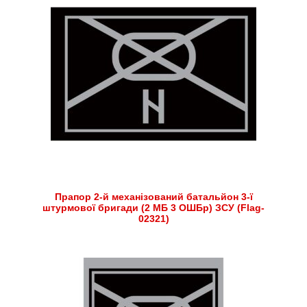
Прапор 2-й механізований батальйон 3-ї
штурмової бригади (2 МБ 3 ОШБр) ЗСУ (Flag-
02321)