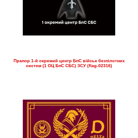
Прапор 1-й окремий центр БпС військ безпілотних
систем (1 ОЦ БпС СБС) ЗСУ (flag-02316)