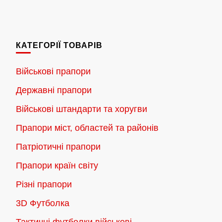
від
товар
180.00 грн.
має
до
кілька
2,300.00 грн.
КАТЕГОРІЇ ТОВАРІВ
варіантів.
Параметри
Військові прапори
можна
Державні прапори
вибрати
на
Військові штандарти та хоругви
сторінці
Прапори міст, областей та районів
товару
Патріотичні прапори
Прапори країн світу
Різні прапори
3D Футболка