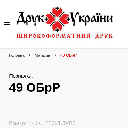
Друк України
Інтернет магазин широкоформатного друку
Головна
Магазин
49 ОБрР
Позначка
:
49 ОБрР
Показує: 1 - 1 з 1 РЕЗУЛЬТАТІВ