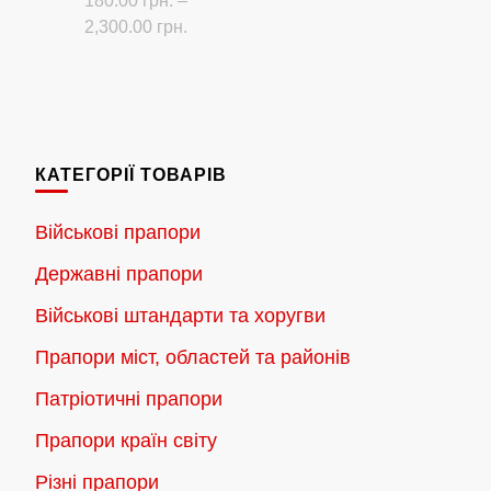
180.00
грн.
–
Діапазон
2,300.00
грн.
цін:
Цей
від
товар
180.00 грн.
має
до
кілька
2,300.00 грн.
КАТЕГОРІЇ ТОВАРІВ
варіантів.
Параметри
Військові прапори
можна
Державні прапори
вибрати
на
Військові штандарти та хоругви
сторінці
Прапори міст, областей та районів
товару
Патріотичні прапори
Прапори країн світу
Різні прапори