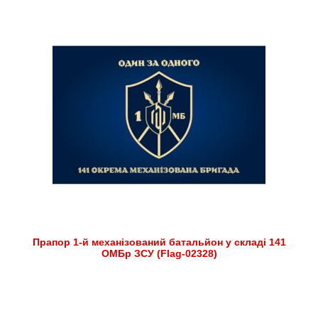
Прапор 1-й механізований батальйон у складі 141
ОМБр ЗСУ (Flag-02328)