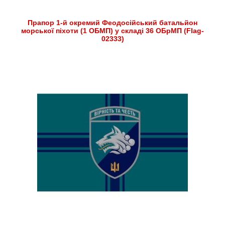
Прапор 1-й окремий Феодосійський батальйон
морської піхоти (1 ОБМП) у складі 36 ОБрМП (Flag-
02333)