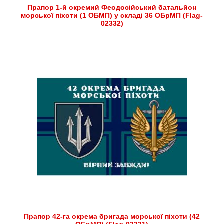
Прапор 1-й окремий Феодосійський батальйон
морської піхоти (1 ОБМП) у складі 36 ОБрМП (Flag-
02332)
Прапор 42-га окрема бригада морської піхоти (42