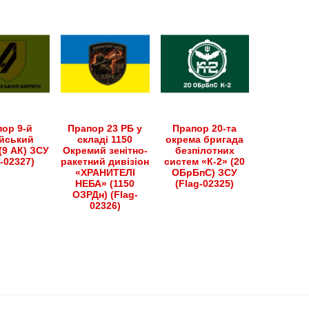
ор 9-й
Прапор 23 РБ у
Прапор 20-та
йський
складі 1150
окрема бригада
(9 АК) ЗСУ
Окремий зенітно-
безпілотних
g-02327)
ракетний дивізіон
систем «К-2» (20
«ХРАНИТЕЛІ
ОБрБпС) ЗСУ
НЕБА» (1150
(Flag-02325)
ОЗРДн) (Flag-
02326)