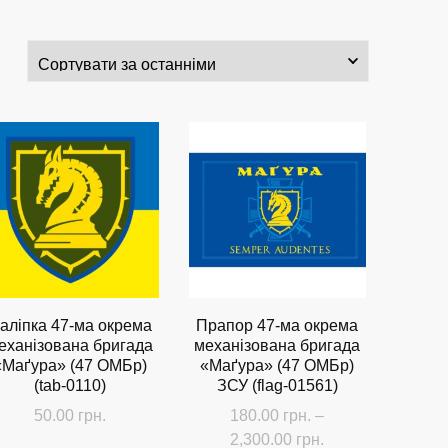
аліпка 47-ма окрема
Прапор 47-ма окрема
еханізована бригада
механізована бригада
«Маґура» (47 ОМБр)
«Маґура» (47 ОМБр)
(tab-0110)
ЗСУ (flag-01561)
50.00
грн.
180.00
грн.
–
Діапазон
2,300.00
грн.