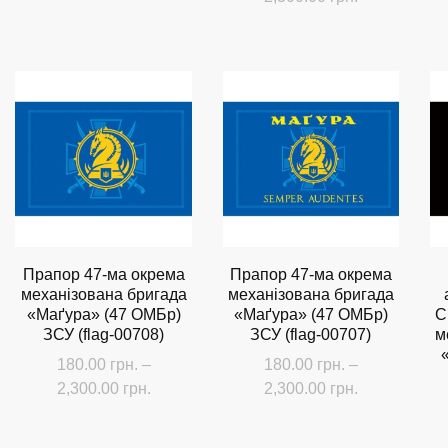
Цей
цін:
від
Цей
товар
від
180.00 грн.
товар
має
180.00 грн.
до
має
до
кілька
2,300.00 грн.
кілька
2,300.00 грн
варіантів.
варіантів.
Параметри
Параметри
можна
можна
вибрати
вибрати
на
на
сторінці
Прапор 47-ма окрема
Прапор 47-ма окрема
сторінці
товару
механізована бригада
механізована бригада
товару
«Маґура» (47 ОМБр)
«Маґура» (47 ОМБр)
С
ЗСУ (flag-00708)
ЗСУ (flag-00707)
м
180.00
грн.
–
180.00
грн.
–
Діапазон
Діапазон
2,300.00
грн.
2,300.00
грн.
цін:
цін:
Цей
Цей
від
від