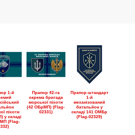
.
ор 1-й
Прапор 42-га
Прапор-штандарт
ремий
окрема бригада
1-й
сійський
морської піхоти
механізований
альйон
(42 ОБрМП) (Flag-
батальйон у
ої піхоти
02331)
складі 141 ОМБр
) у складі
(Flag-02329)
МП (Flag-
2332)