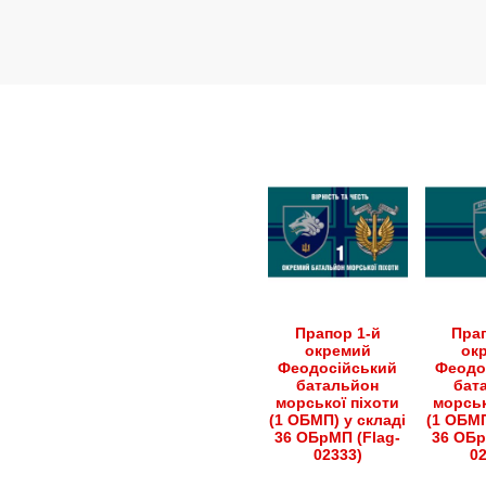
має
має
до
кілька
кілька
2,300.00 грн
варіантів.
варіантів.
Параметри
Параметри
можна
можна
вибрати
вибрати
на
на
сторінці
сторінці
товару
товару
Прапор 1-й
Прап
окремий
ок
Феодосійський
Феодо
батальйон
бат
морської піхоти
морськ
(1 ОБМП) у складі
(1 ОБМП
36 ОБрМП (Flag-
36 ОБр
02333)
0