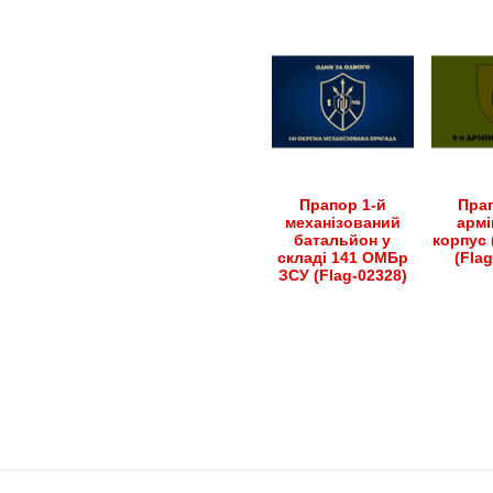
Прапор 1-й
Прап
механізований
армі
батальйон у
корпус 
складі 141 ОМБр
(Fla
ЗСУ (Flag-02328)