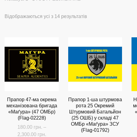
Сортовано
Відображаються усі з 14 результатів
за
останнім
Прапор 47-ма окрема
Прапор 1-ша штурмова
Н
механізована бригада
рота 25 Окремий
м
«Маґура» (47 ОМБр)
Штурмовий Батальйон
(Flag-02228)
(25 ОШБ) у складі 47
ОМБр «Маґура» ЗСУ
180.00
грн.
–
(Flag-01792)
Діапазон
2,300.00
грн.