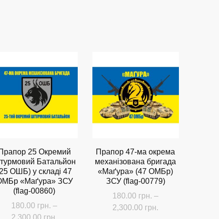
цін:
Цей
від
товар
180.00 грн.
має
до
кілька
2,300.00 грн.
варіантів.
.
Параметри
можна
вибрати
на
сторінці
товару
Прапор 25 Окремий
Прапор 47-ма окрема
турмовий Батальйон
механізована бригада
(25 ОШБ) у складі 47
«Маґура» (47 ОМБр)
ОМБр «Маґура» ЗСУ
ЗСУ (flag-00779)
(flag-00860)
180.00
грн.
–
180.00
грн.
–
Діапазон
2,300.00
грн.
Діапазон
2,300.00
грн.
цін: