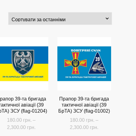
рапор 39-та бригада
Прапор 39-та бригада
тактичної авіації (39
тактичної авіації (39
рТА) ЗСУ (flag-01204)
БрТА) ЗСУ (flag-01002)
180.00
грн.
–
180.00
грн.
–
Діапазон
Діапазон
2,300.00
грн.
2,300.00
грн.
цін:
цін: