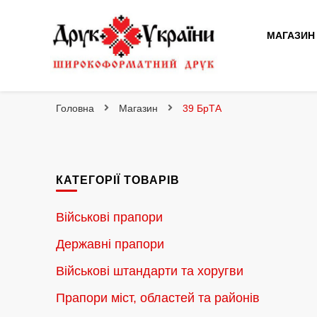
МАГАЗИН
Друк України
Інтернет магазин широкоформатного друку
Головна
Магазин
39 БрТА
КАТЕГОРІЇ ТОВАРІВ
Військові прапори
Державні прапори
Військові штандарти та хоругви
Прапори міст, областей та районів