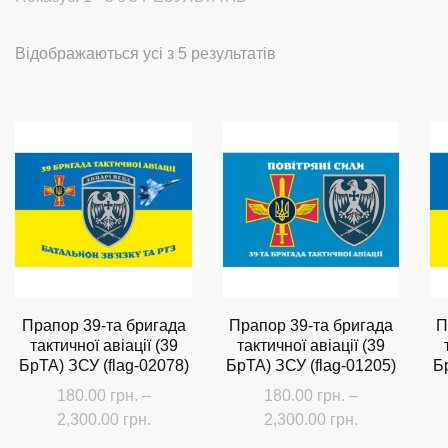
Сортовано
Відображаються усі з 5 результатів
за
останнім
Прапор 39-та бригада
Прапор 39-та бригада
П
тактичної авіації (39
тактичної авіації (39
БрТА) ЗСУ (flag-02078)
БрТА) ЗСУ (flag-01205)
Б
180.00
грн.
–
180.00
грн.
–
Діапазон
Діапазон
2,300.00
грн.
2,300.00
грн.
цін:
цін: