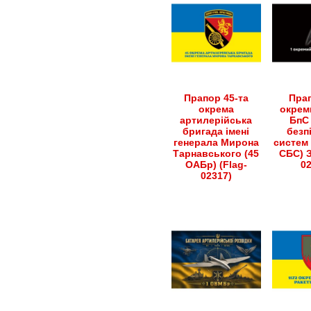
Прапор 45-та
Прап
окрема
окрем
артилерійська
БпС 
бригада імені
безп
генерала Мирона
систем 
Тарнавського (45
СБС) З
ОАБр) (Flag-
0
02317)