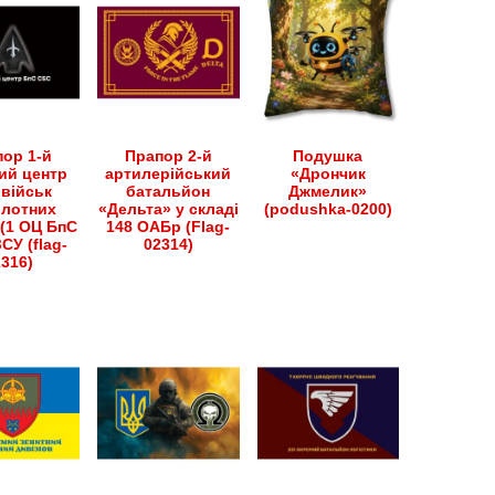
ор 1-й
Прапор 2-й
Подушка
ий центр
артилерійський
«Дрончик
військ
батальйон
Джмелик»
ілотних
«Дельта» у складі
(podushka-0200)
(1 ОЦ БпС
148 ОАБр (Flag-
СУ (flag-
02314)
2316)