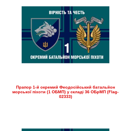
Прапор 1-й окремий Феодосійський батальйон
морської піхоти (1 ОБМП) у складі 36 ОБрМП (Flag-
02333)