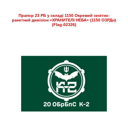
Прапор 23 РБ у складі 1150 Окремий зенітно-
ракетний дивізіон «ХРАНИТЕЛІ НЕБА» (1150 ОЗРДн)
(Flag-02326)