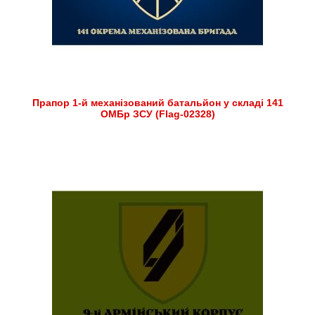
Прапор 1-й механізований батальйон у складі 141
ОМБр ЗСУ (Flag-02328)