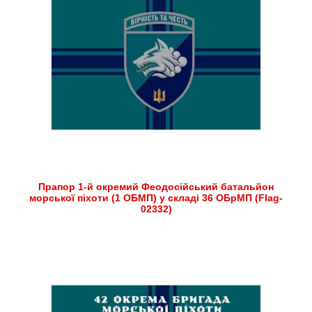
Прапор 1-й окремий Феодосійський батальйон
морської піхоти (1 ОБМП) у складі 36 ОБрМП (Flag-
02332)