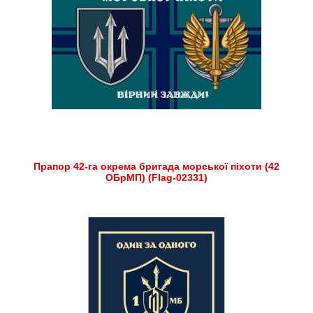
Прапор 42-га окрема бригада морської піхоти (42
ОБрМП) (Flag-02331)