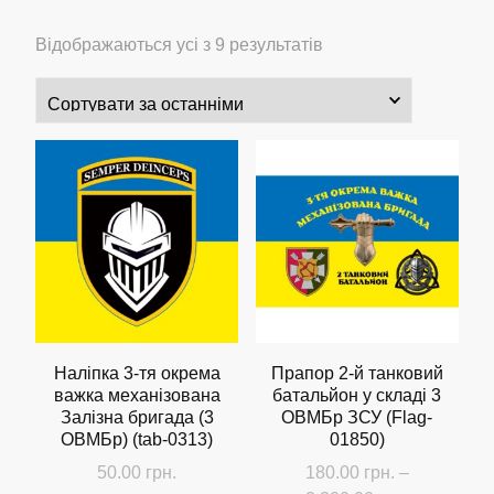
Сортовано
Відображаються усі з 9 результатів
за
останнім
Наліпка 3-тя окрема
Прапор 2-й танковий
важка механізована
батальйон у складі 3
Залізна бригада (3
ОВМБр ЗСУ (Flag-
ОВМБр) (tab-0313)
01850)
50.00
грн.
180.00
грн.
–