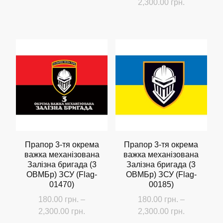
Діапазон
2,300.00
грн.
цін:
Цей
від
товар
180.00 грн
має
до
кілька
2,300.00 г
варіантів.
Параметри
можна
вибрати
на
сторінці
Прапор 3-тя окрема
Прапор 3-тя окрема
важка механізована
важка механізована
товару
Залізна бригада (3
Залізна бригада (3
ОВМБр) ЗСУ (Flag-
ОВМБр) ЗСУ (Flag-
01470)
00185)
180.00
грн.
–
180.00
грн.
–
Діапазон
Діапазон
2,300.00
грн.
2,300.00
грн.
цін:
цін: