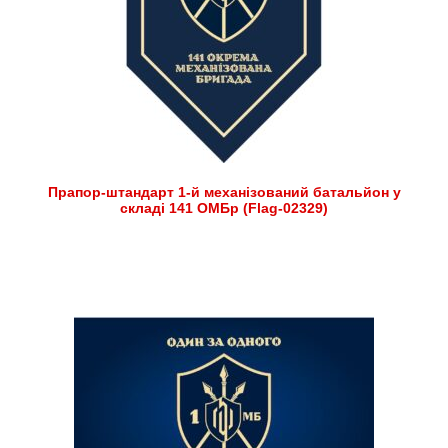
Прапор-штандарт 1-й механізований батальйон у
складі 141 ОМБр (Flag-02329)