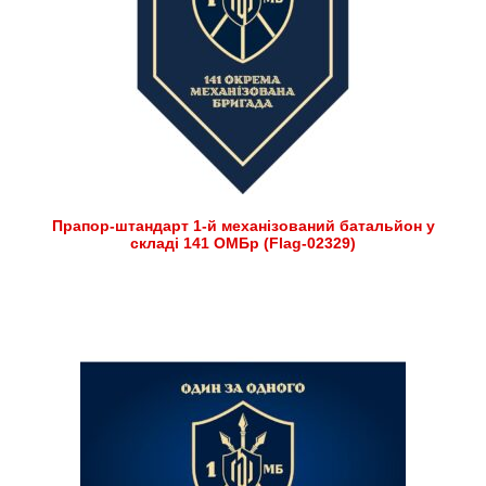
Прапор-штандарт 1-й механізований батальйон у
складі 141 ОМБр (Flag-02329)