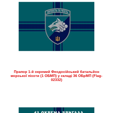
Прапор 1-й окремий Феодосійський батальйон
морської піхоти (1 ОБМП) у складі 36 ОБрМП (Flag-
02332)