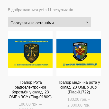
Сортовано
Відображаються усі з 11 результатів
за
останнім
Прапор Рота
Прапор медична рота у
радіоелектронної
складі 23 ОМБр ЗСУ
боротьби у складі 23
(Flag-01722)
ОМБр ЗСУ (Flag-01809)
180.00
грн.
–
180.00
грн.
–
Діапазон
2,300.00
грн.