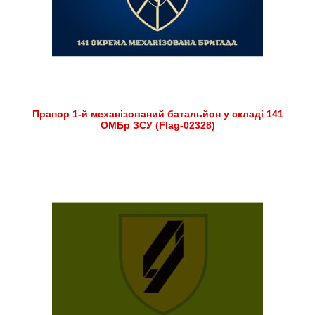
Прапор 1-й механізований батальйон у складі 141
ОМБр ЗСУ (Flag-02328)