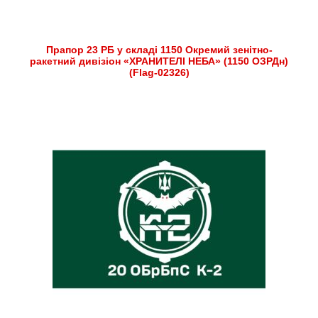
Прапор 23 РБ у складі 1150 Окремий зенітно-
ракетний дивізіон «ХРАНИТЕЛІ НЕБА» (1150 ОЗРДн)
(Flag-02326)