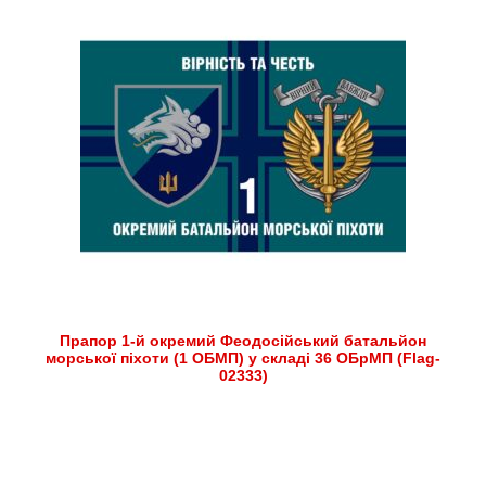
Прапор 1-й окремий Феодосійський батальйон
морської піхоти (1 ОБМП) у складі 36 ОБрМП (Flag-
02333)