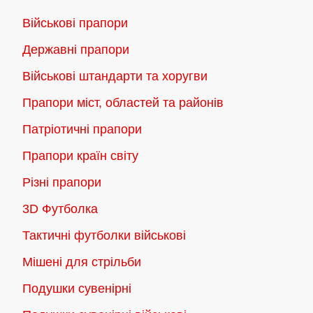
Параметри
Військові прапори
можна
Державні прапори
вибрати
на
Військові штандарти та хоругви
сторінці
Прапори міст, областей та районів
товару
Патріотичні прапори
Прапори країн світу
Різні прапори
3D Футболка
Тактичні футболки військові
Мішені для стрільби
Подушки сувенірні