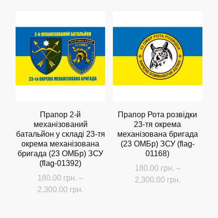
до
товар
180.00 грн
кілька
2,300.00 грн.
має
до
варіантів.
кілька
2,300.00 г
Параметри
варіантів.
можна
Параметри
вибрати
можна
на
вибрати
сторінці
на
товару
сторінці
Прапор 2-й
Прапор Рота розвідки
механізований
23-тя окрема
товару
батальйон у складі 23-тя
механізована бригада
окрема механізована
(23 ОМБр) ЗСУ (flag-
бригада (23 ОМБр) ЗСУ
01168)
(flag-01392)
180.00
грн.
–
180.00
грн.
–
Діапазон
2,300.00
грн.
Діапазон
2,300.00
грн.
цін:
Цей
цін:
від
Цей
товар
від
180.00 грн