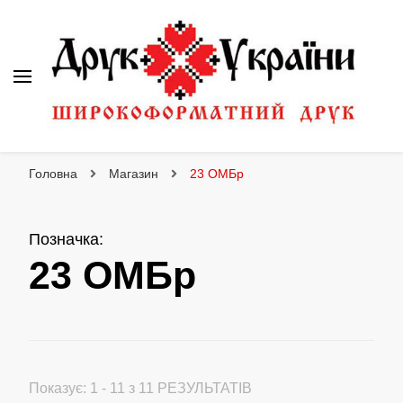
Друк України
Інтернет магазин широкоформатного друку
Головна
Магазин
23 ОМБр
Позначка
:
23 ОМБр
Показує: 1 - 11 з 11 РЕЗУЛЬТАТІВ