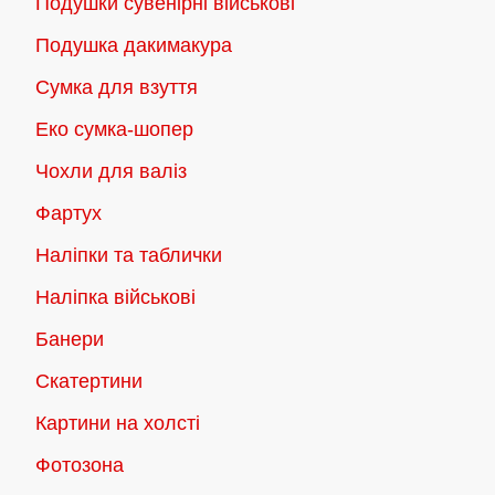
Подушки сувенірні військові
Подушка дакимакура
Сумка для взуття
Еко сумка-шопер
Чохли для валіз
Фартух
Наліпки та таблички
Наліпка військові
Банери
Скатертини
Картини на холсті
Фотозона