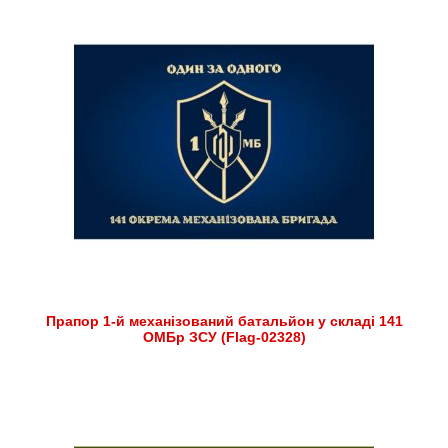
Прапор 1-й механізований батальйон у складі 141
ОМБр ЗСУ (Flag-02328)