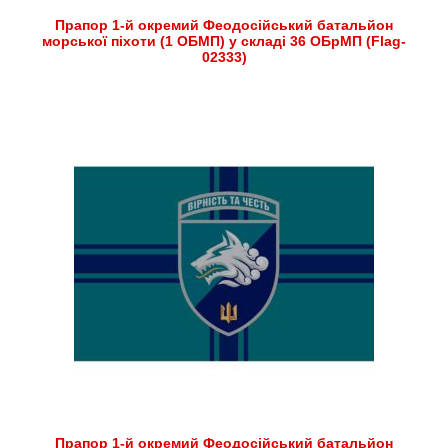
Прапор 1-й окремий Феодосійський батальйон
морської піхоти (1 ОБМП) у складі 36 ОБрМП (Flag-
02333)
Прапор 1-й окремий Феодосійський батальйон