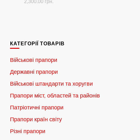
Діапазон
2,300.00
грн.
цін:
Цей
від
товар
180.00 грн.
має
до
кілька
2,300.00 грн.
КАТЕГОРІЇ ТОВАРІВ
варіантів.
Параметри
Військові прапори
можна
Державні прапори
вибрати
на
Військові штандарти та хоругви
сторінці
Прапори міст, областей та районів
товару
Патріотичні прапори
Прапори країн світу
Різні прапори