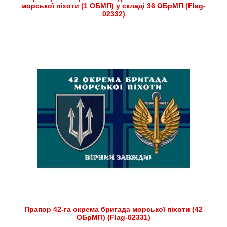
морської піхоти (1 ОБМП) у складі 36 ОБрМП (Flag-
02332)
Прапор 42-га окрема бригада морської піхоти (42
ОБрМП) (Flag-02331)