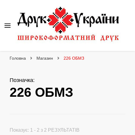
Друк України
Інтернет магазин широкоформатного друку
Головна
Магазин
226 ОБМЗ
Позначка
:
226 ОБМЗ
Показує: 1 - 2 з 2 РЕЗУЛЬТАТІВ