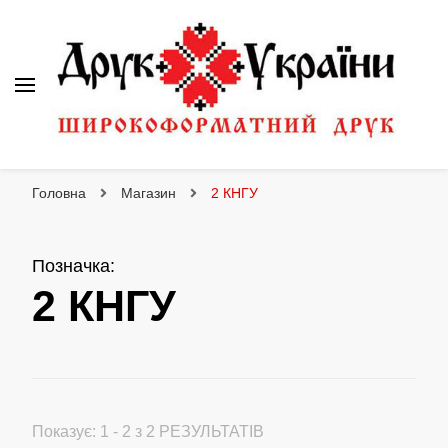
Друк України
Інтернет магазин широкоформатного друку
Головна
Магазин
2 КНГУ
Позначка
:
2 КНГУ
Показує: 1 - 2 з 2 РЕЗУЛЬТАТІВ