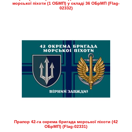
морської піхоти (1 ОБМП) у складі 36 ОБрМП (Flag-
02332)
Прапор 42-га окрема бригада морської піхоти (42
ОБрМП) (Flag-02331)