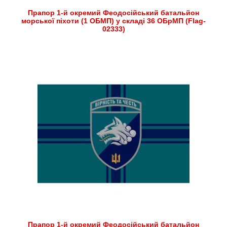
Прапор 1-й окремий Феодосійський батальйон
морської піхоти (1 ОБМП) у складі 36 ОБрМП (Flag-
02333)
Прапор 1-й окремий Феодосійський батальйон