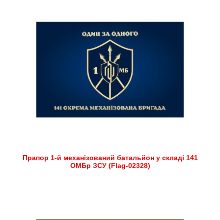
Прапор 1-й механізований батальйон у складі 141
ОМБр ЗСУ (Flag-02328)