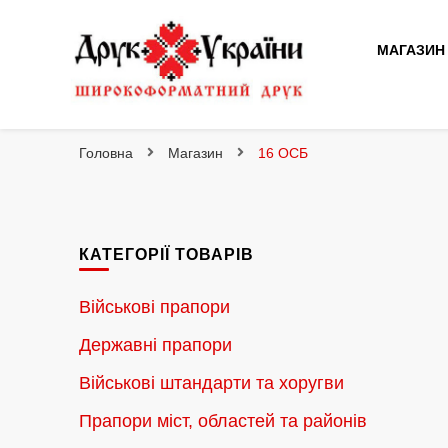
МАГАЗИН
Друк України
Інтернет магазин широкоформатного друку
Головна
Магазин
16 ОСБ
КАТЕГОРІЇ ТОВАРІВ
Військові прапори
Державні прапори
Військові штандарти та хоругви
Прапори міст, областей та районів