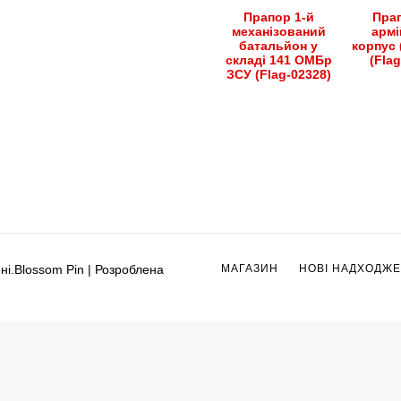
Прапор 1-й
Прап
механізований
армі
батальйон у
корпус 
складі 141 ОМБр
(Fla
ЗСУ (Flag-02328)
ні.
Blossom Pin | Розроблена
МАГАЗИН
НОВІ НАДХОДЖ