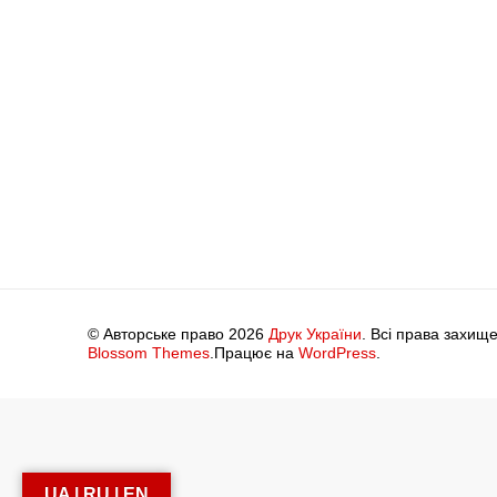
© Авторське право 2026
Друк України
. Всі права захище
Blossom Themes
.Працює на
WordPress
.
UA | RU | EN