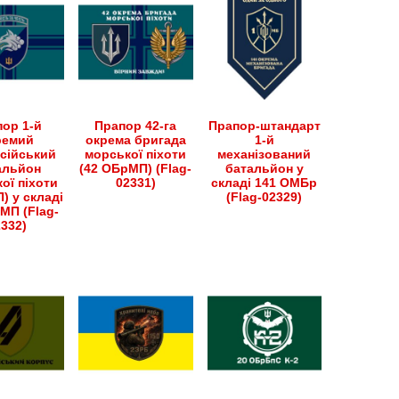
ор 1-й
Прапор 42-га
Прапор-штандарт
ремий
окрема бригада
1-й
сійський
морської піхоти
механізований
альйон
(42 ОБрМП) (Flag-
батальйон у
ої піхоти
02331)
складі 141 ОМБр
) у складі
(Flag-02329)
МП (Flag-
2332)