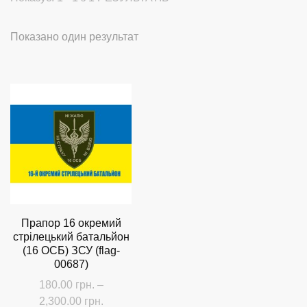
Показано один результат
Прапор 16 окремий
стрілецький батальйон
(16 ОСБ) ЗСУ (flag-
00687)
180.00
грн.
–
Діапазон
2,300.00
грн.