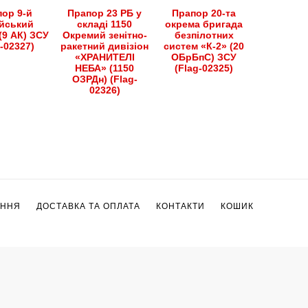
ор 9-й
Прапор 23 РБ у
Прапор 20-та
йський
складі 1150
окрема бригада
(9 АК) ЗСУ
Окремий зенітно-
безпілотних
g-02327)
ракетний дивізіон
систем «К-2» (20
«ХРАНИТЕЛІ
ОБрБпС) ЗСУ
НЕБА» (1150
(Flag-02325)
ОЗРДн) (Flag-
02326)
ЕННЯ
ДОСТАВКА ТА ОПЛАТА
КОНТАКТИ
КОШИК