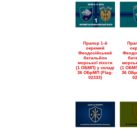
Прапор 1-й
Прап
окремий
ок
Феодосійський
Феодо
батальйон
бат
морської піхоти
морськ
(1 ОБМП) у складі
(1 ОБМП
36 ОБрМП (Flag-
36 ОБр
02333)
0