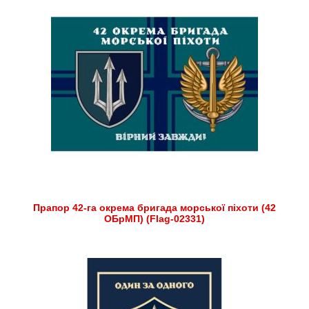
Прапор 42-га окрема бригада морської піхоти (42
ОБрМП) (Flag-02331)