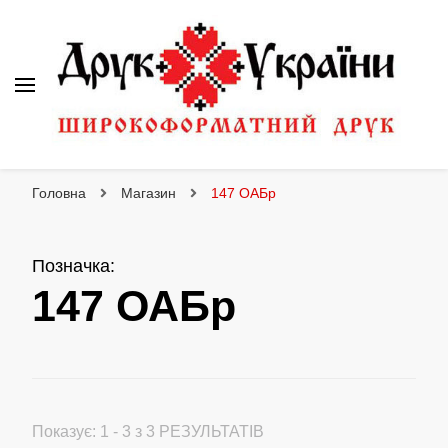
Друк України
Інтернет магазин широкоформатного друку
Головна
Магазин
147 ОАБр
Позначка
:
147 ОАБр
Показує: 1 - 3 з 3 РЕЗУЛЬТАТІВ