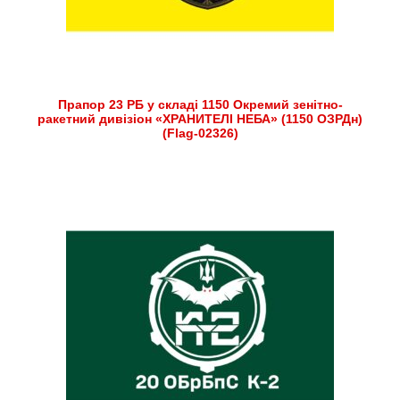
Прапор 23 РБ у складі 1150 Окремий зенітно-
ракетний дивізіон «ХРАНИТЕЛІ НЕБА» (1150 ОЗРДн)
(Flag-02326)