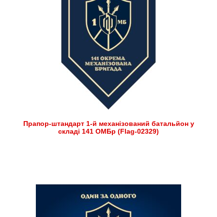
Прапор-штандарт 1-й механізований батальйон у
складі 141 ОМБр (Flag-02329)