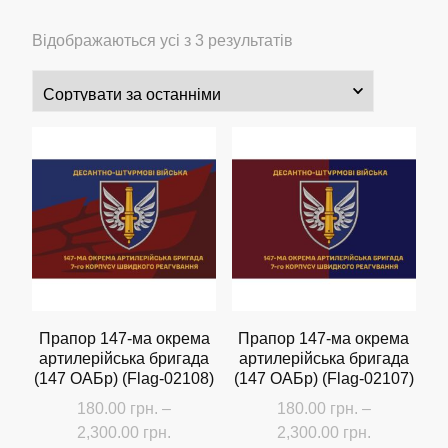
Сортовано
Відображаються усі з 3 результатів
за
останнім
Прапор 147-ма окрема
Прапор 147-ма окрема
артилерійська бригада
артилерійська бригада
(147 ОАБр) (Flag-02108)
(147 ОАБр) (Flag-02107)
180.00
грн.
–
180.00
грн.
–
Діапазон
Діапазон
2,300.00
грн.
2,300.00
грн.