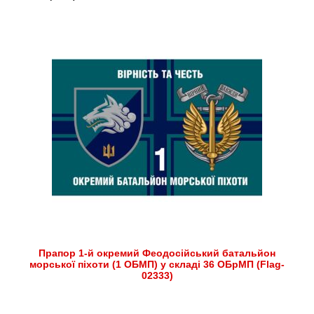
Прапор 1-й окремий Феодосійський батальйон
морської піхоти (1 ОБМП) у складі 36 ОБрМП (Flag-
02333)