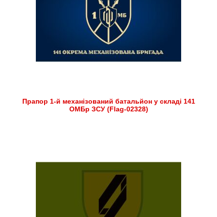
Прапор 1-й механізований батальйон у складі 141
ОМБр ЗСУ (Flag-02328)