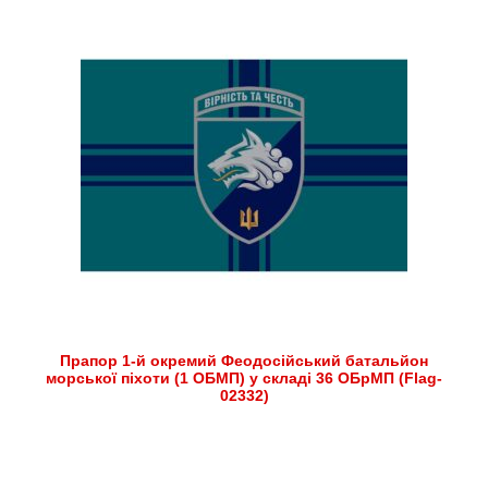
Прапор 1-й окремий Феодосійський батальйон
морської піхоти (1 ОБМП) у складі 36 ОБрМП (Flag-
02332)