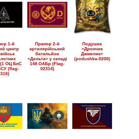
ор 1-й
Прапор 2-й
Подушка
ий центр
артилерійський
«Дрончик
військ
батальйон
Джмелик»
ілотних
«Дельта» у складі
(podushka-0200)
(1 ОЦ БпС
148 ОАБр (Flag-
СУ (flag-
02314)
2316)