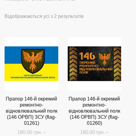
Сортовано
Відображаються усі з 2 результатів
за
останнім
Прапор 146-й окремий
Прапор 146-й окремий
ремонтно-
ремонтно-
відновлювальний полк
відновлювальний полк
(146 ОРВП) ЗСУ (flag-
(146 ОРВП) ЗСУ (flag-
01261)
01260)
180.00
грн.
–
180.00
грн.
–