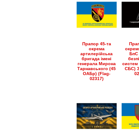
Прапор 45-та
Прап
окрема
окрем
артилерійська
БпС 
бригада імені
безп
генерала Мирона
систем 
Тарнавського (45
СБС) З
ОАБр) (Flag-
0
02317)