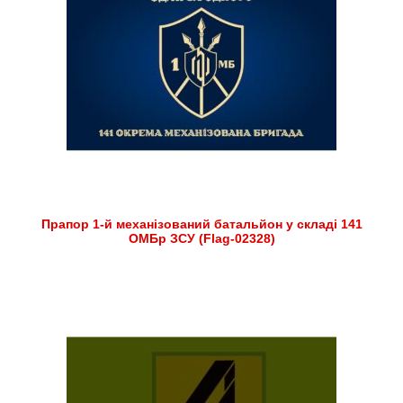
Прапор 1-й механізований батальйон у складі 141
ОМБр ЗСУ (Flag-02328)