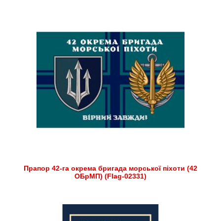
Прапор 42-га окрема бригада морської піхоти (42
ОБрМП) (Flag-02331)