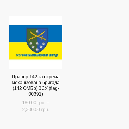
Прапор 142-га окрема
механізована бригада
(142 ОМБр) ЗСУ (flag-
00391)
180.00
грн.
–
Діапазон
2,300.00
грн.
цін:
Цей
від
товар