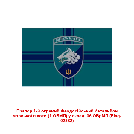
Прапор 1-й окремий Феодосійський батальйон
морської піхоти (1 ОБМП) у складі 36 ОБрМП (Flag-
02332)