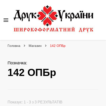
Друк України
Інтернет магазин широкоформатного друку
Головна
Магазин
142 ОПБр
Позначка
:
142 ОПБр
Показує: 1 - 3 з 3 РЕЗУЛЬТАТІВ