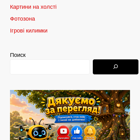
Картини на холсті
Фотозона
Ігрові килимки
Поиск