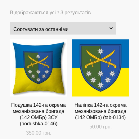
Сортовано
Відображаються усі з 3 результатів
за
останнім
Подушка 142-га окрема
Наліпка 142-га окрема
механізована бригада
механізована бригада
(142 ОМБр) ЗСУ
(142 ОМБр) (tab-0134)
(podushka-0146)
50.00
грн.
350.00
грн.