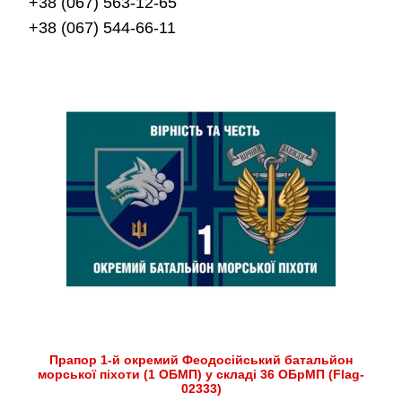
+38 (067) 563-12-65
+38 (067) 544-66-11
Прапор 1-й окремий Феодосійський батальйон
морської піхоти (1 ОБМП) у складі 36 ОБрМП (Flag-
02333)