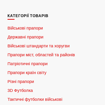
180.00 грн.
має
до
кілька
2,300.00 грн.
КАТЕГОРІЇ ТОВАРІВ
варіантів.
Параметри
Військові прапори
можна
Державні прапори
вибрати
на
Військові штандарти та хоругви
сторінці
Прапори міст, областей та районів
товару
Патріотичні прапори
Прапори країн світу
Різні прапори
3D Футболка
Тактичні футболки військові