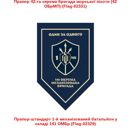
Прапор 42-га окрема бригада морської піхоти (42
ОБрМП) (Flag-02331)
Прапор-штандарт 1-й механізований батальйон у
складі 141 ОМБр (Flag-02329)