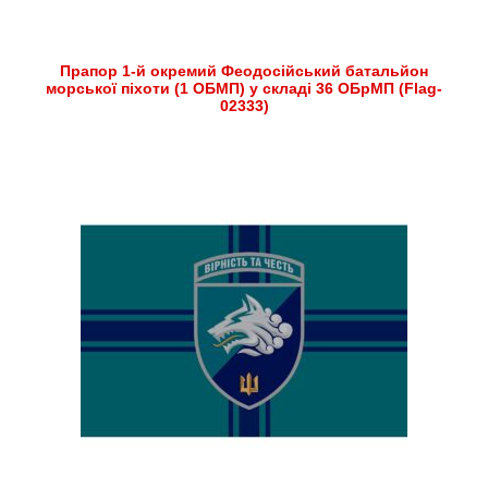
Прапор 1-й окремий Феодосійський батальйон
морської піхоти (1 ОБМП) у складі 36 ОБрМП (Flag-
02333)