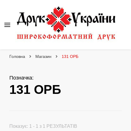
Друк України
Інтернет магазин широкоформатного друку
Головна
Магазин
131 ОРБ
Позначка
:
131 ОРБ
Показує: 1 - 1 з 1 РЕЗУЛЬТАТІВ