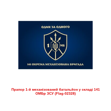
Прапор 1-й механізований батальйон у складі 141
ОМБр ЗСУ (Flag-02328)