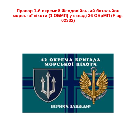
Прапор 1-й окремий Феодосійський батальйон
морської піхоти (1 ОБМП) у складі 36 ОБрМП (Flag-
02332)