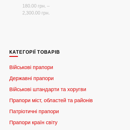
180.00
грн.
–
Діапазон
2,300.00
грн.
цін:
Цей
від
товар
180.00 грн.
має
до
кілька
2,300.00 грн.
КАТЕГОРІЇ ТОВАРІВ
варіантів.
Параметри
Військові прапори
можна
Державні прапори
вибрати
на
Військові штандарти та хоругви
сторінці
Прапори міст, областей та районів
товару
Патріотичні прапори
Прапори країн світу