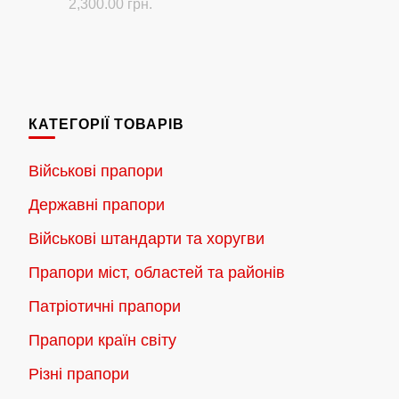
Діапазон
2,300.00
грн.
цін:
Цей
від
товар
180.00 грн.
має
до
кілька
2,300.00 грн.
КАТЕГОРІЇ ТОВАРІВ
варіантів.
Параметри
Військові прапори
можна
Державні прапори
вибрати
на
Військові штандарти та хоругви
сторінці
Прапори міст, областей та районів
товару
Патріотичні прапори
Прапори країн світу
Різні прапори