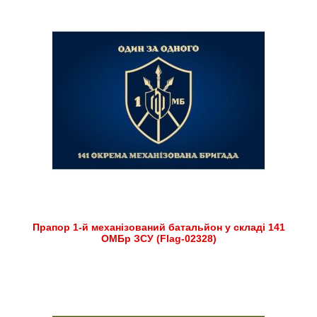
Прапор 1-й механізований батальйон у складі 141
ОМБр ЗСУ (Flag-02328)