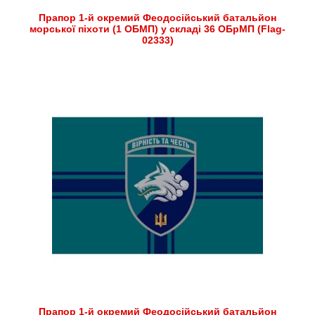
Прапор 1-й окремий Феодосійський батальйон
морської піхоти (1 ОБМП) у складі 36 ОБрМП (Flag-
02333)
Прапор 1-й окремий Феодосійський батальйон