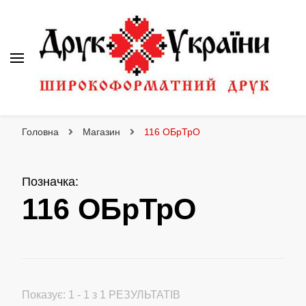
Друк України
Інтернет магазин широкоформатного друку
Головна
Магазин
116 ОБрТрО
Позначка
:
116 ОБрТрО
Показує: 1 - 1 з 1 РЕЗУЛЬТАТІВ