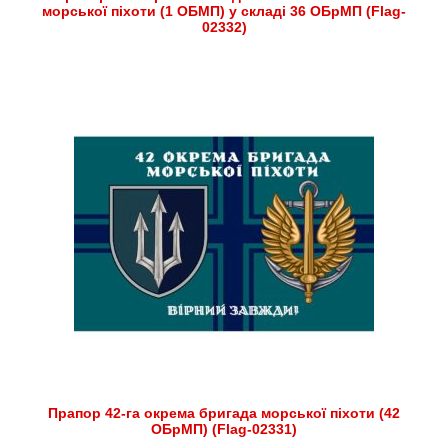
морської піхоти (1 ОБМП) у складі 36 ОБрМП (Flag-
02332)
Прапор 42-га окрема бригада морської піхоти (42
ОБрМП) (Flag-02331)