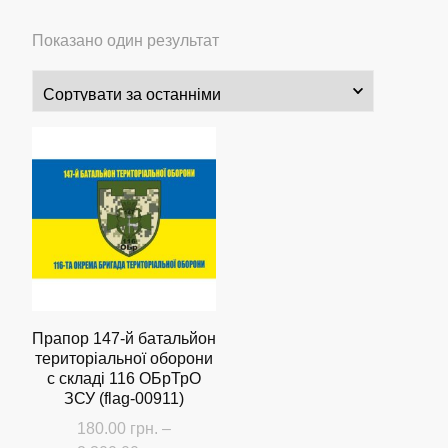
Показано один результат
Прапор 147-й батальйон
територіальної оборони
с складі 116 ОБрТрО
ЗСУ (flag-00911)
180.00
грн.
–