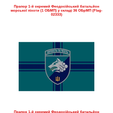
Прапор 1-й окремий Феодосійський батальйон
морської піхоти (1 ОБМП) у складі 36 ОБрМП (Flag-
02333)
Прапор 1-й окремий Феодосійський батальйон