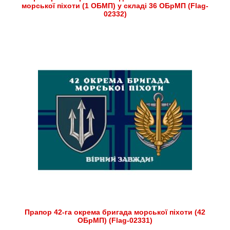
морської піхоти (1 ОБМП) у складі 36 ОБрМП (Flag-
02332)
Прапор 42-га окрема бригада морської піхоти (42
ОБрМП) (Flag-02331)