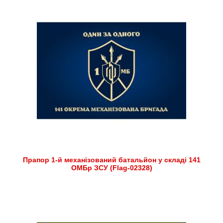
Прапор 1-й механізований батальйон у складі 141
ОМБр ЗСУ (Flag-02328)