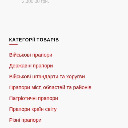
Діапазон
2,300.00
грн.
цін:
Цей
від
товар
180.00 грн.
має
до
кілька
2,300.00 грн.
КАТЕГОРІЇ ТОВАРІВ
варіантів.
Параметри
Військові прапори
можна
Державні прапори
вибрати
на
Військові штандарти та хоругви
сторінці
Прапори міст, областей та районів
товару
Патріотичні прапори
Прапори країн світу
Різні прапори