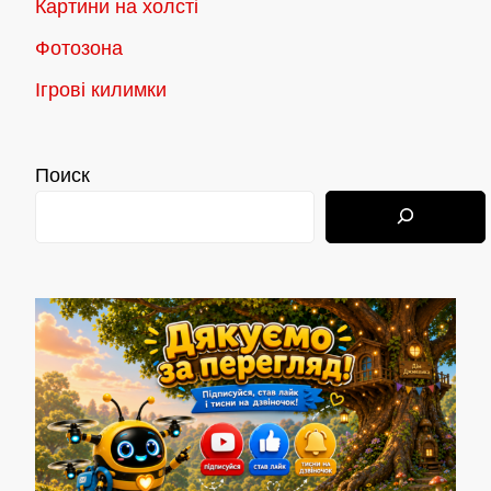
Картини на холсті
Фотозона
Ігрові килимки
Поиск