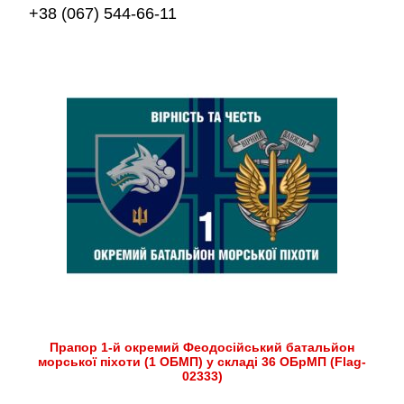
+38 (067) 544-66-11
Прапор 1-й окремий Феодосійський батальйон
морської піхоти (1 ОБМП) у складі 36 ОБрМП (Flag-
02333)