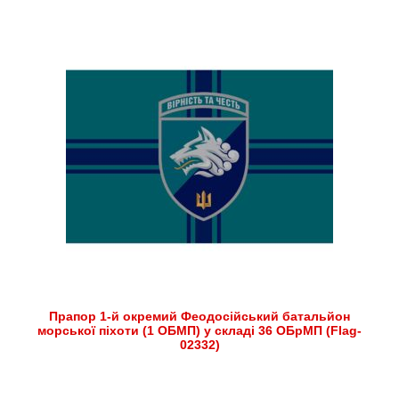
Прапор 1-й окремий Феодосійський батальйон
морської піхоти (1 ОБМП) у складі 36 ОБрМП (Flag-
02332)