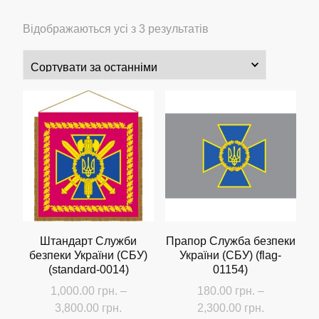
Сортовано
Відображаються усі з 3 результатів
за
останнім
Штандарт Служби
Прапор Служба безпеки
безпеки України (СБУ)
України (СБУ) (flag-
(standard-0014)
01154)
1,000.00
грн.
–
180.00
грн.
–
Діапазон
Діапазон
3,800.00
грн.
2,300.00
грн.