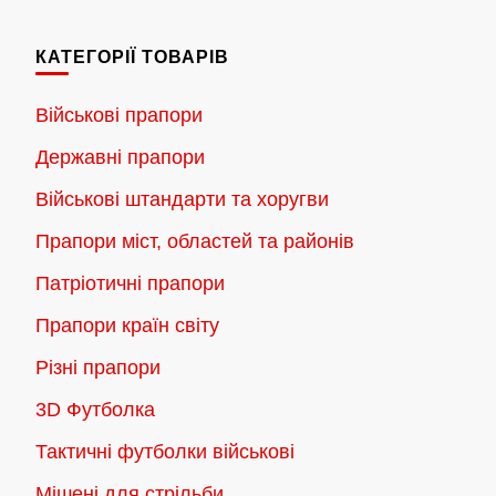
має
до
кілька
2,300.00 грн.
КАТЕГОРІЇ ТОВАРІВ
варіантів.
Параметри
Військові прапори
можна
Державні прапори
вибрати
на
Військові штандарти та хоругви
сторінці
Прапори міст, областей та районів
товару
Патріотичні прапори
Прапори країн світу
Різні прапори
3D Футболка
Тактичні футболки військові
Мішені для стрільби