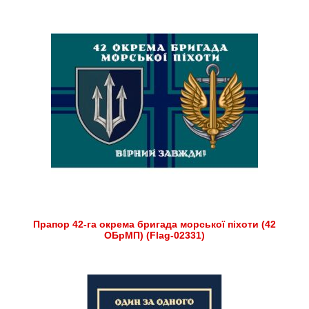
Прапор 42-га окрема бригада морської піхоти (42
ОБрМП) (Flag-02331)