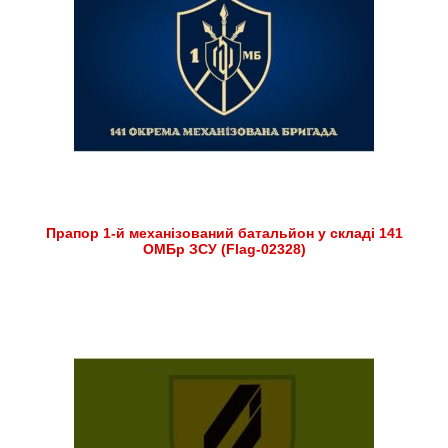
Прапор 1-й механізований батальйон у складі 141
ОМБр ЗСУ (Flag-02328)