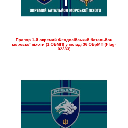
Прапор 1-й окремий Феодосійський батальйон
морської піхоти (1 ОБМП) у складі 36 ОБрМП (Flag-
02333)