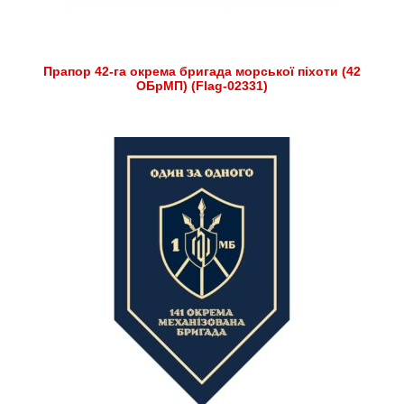
Прапор 42-га окрема бригада морської піхоти (42
ОБрМП) (Flag-02331)