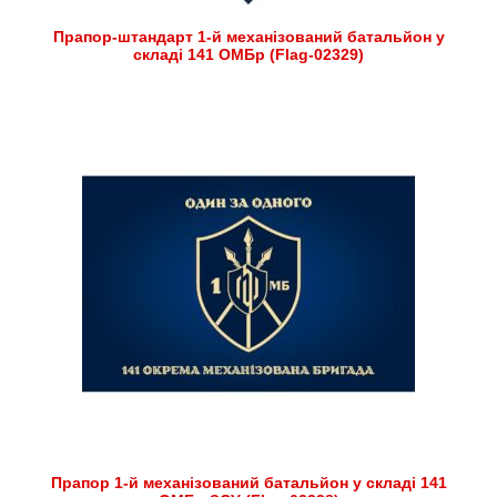
Прапор-штандарт 1-й механізований батальйон у
складі 141 ОМБр (Flag-02329)
Прапор 1-й механізований батальйон у складі 141