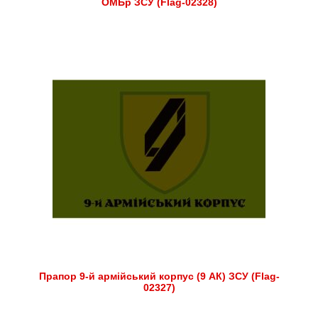
ОМБр ЗСУ (Flag-02328)
Прапор 9-й армійський корпус (9 АК) ЗСУ (Flag-
02327)