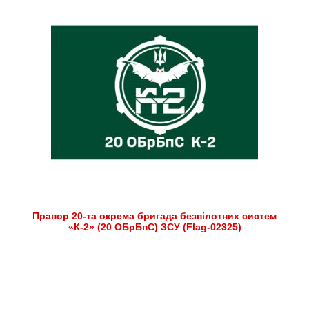
Прапор 20-та окрема бригада безпілотних систем
«К-2» (20 ОБрБпС) ЗСУ (Flag-02325)