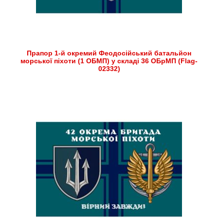
Прапор 1-й окремий Феодосійський батальйон
морської піхоти (1 ОБМП) у складі 36 ОБрМП (Flag-
02332)