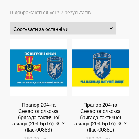
Сортовано
Відображаються усі з 2 результатів
за
останнім
Прапор 204-та
Прапор 204-та
Севастопольська
Севастопольська
бригада тактичної
бригада тактичної
авіації (204 БрТА) ЗСУ
авіації (204 БрТА) ЗСУ
(flag-00883)
(flag-00881)