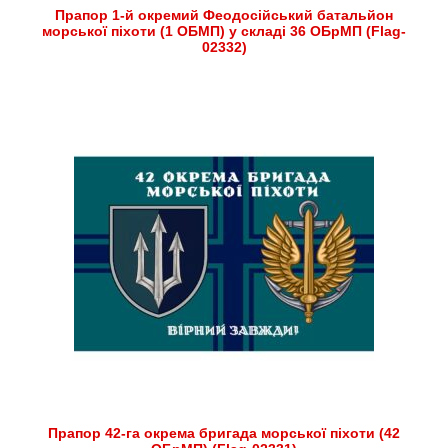
Прапор 1-й окремий Феодосійський батальйон
морської піхоти (1 ОБМП) у складі 36 ОБрМП (Flag-
02332)
Прапор 42-га окрема бригада морської піхоти (42