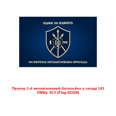
Прапор 1-й механізований батальйон у складі 141
ОМБр ЗСУ (Flag-02328)