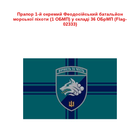
Прапор 1-й окремий Феодосійський батальйон
морської піхоти (1 ОБМП) у складі 36 ОБрМП (Flag-
02333)