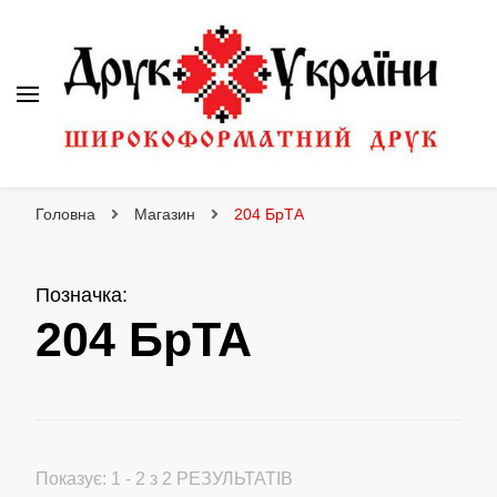
Друк України
Інтернет магазин широкоформатного друку
Головна
Магазин
204 БрТА
Позначка
:
204 БрТА
Показує: 1 - 2 з 2 РЕЗУЛЬТАТІВ