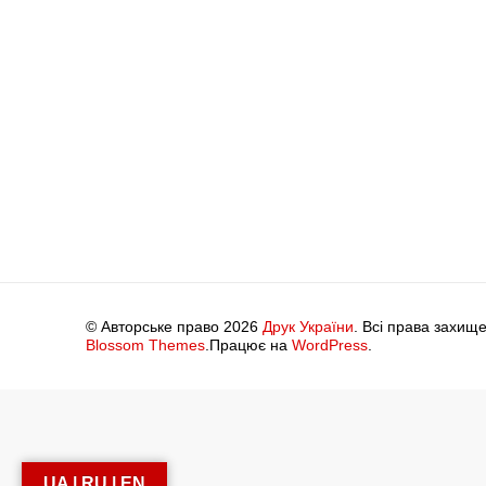
© Авторське право 2026
Друк України
. Всі права захище
Blossom Themes
.Працює на
WordPress
.
UA | RU | EN