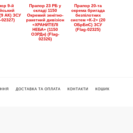
ор 9-й
Прапор 23 РБ у
Прапор 20-та
йський
складі 1150
окрема бригада
(9 АК) ЗСУ
Окремий зенітно-
безпілотних
g-02327)
ракетний дивізіон
систем «К-2» (20
«ХРАНИТЕЛІ
ОБрБпС) ЗСУ
НЕБА» (1150
(Flag-02325)
ОЗРДн) (Flag-
02326)
ЕННЯ
ДОСТАВКА ТА ОПЛАТА
КОНТАКТИ
КОШИК