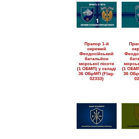
Прапор 1-й
Прап
окремий
ок
Феодосійський
Феодо
батальйон
бат
морської піхоти
морськ
(1 ОБМП) у складі
(1 ОБМП
36 ОБрМП (Flag-
36 ОБр
02333)
0