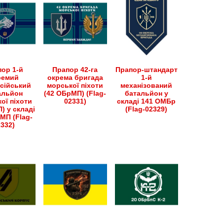
ор 1-й
Прапор 42-га
Прапор-штандарт
ремий
окрема бригада
1-й
сійський
морської піхоти
механізований
альйон
(42 ОБрМП) (Flag-
батальйон у
ої піхоти
02331)
складі 141 ОМБр
) у складі
(Flag-02329)
МП (Flag-
2332)