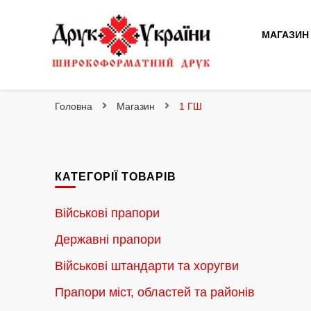
МАГАЗИН
Друк України
Інтернет магазин широкоформатного друку
Головна
Магазин
1 ГШ
КАТЕГОРІЇ ТОВАРІВ
Військові прапори
Державні прапори
Військові штандарти та хоругви
Прапори міст, областей та районів