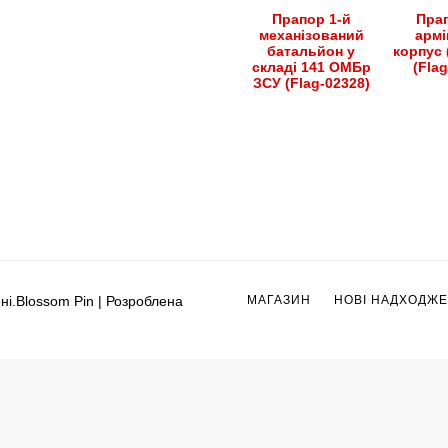
Прапор 1-й
Прап
механізований
армі
батальйон у
корпус 
складі 141 ОМБр
(Fla
ЗСУ (Flag-02328)
ні.
Blossom Pin | Розроблена
МАГАЗИН
НОВІ НАДХОДЖ