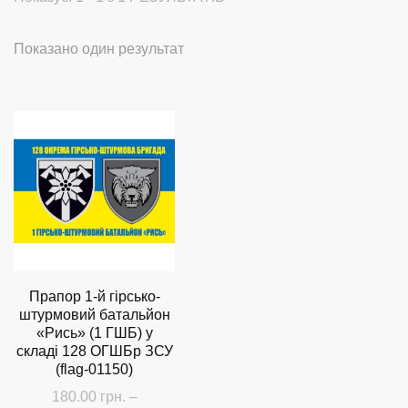
Показано один результат
Прапор 1-й гірсько-
штурмовий батальйон
«Рись» (1 ГШБ) у
складі 128 ОГШБр ЗСУ
(flag-01150)
180.00
грн.
–