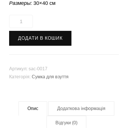
Размеры:
30×40 см
Сумка
для
взуття
ДОДАТИ В КОШИК
"Совята"
(sac-
0017)
кількість
Артикул:
sac-0017
Категорія:
Сумка для взуття
Опис
Додаткова інформація
Відгуки (0)