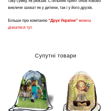
таку сумку, як рюкзак. Стильний принт обов’язково
викличе захват як у дитини, так і у його друзів.
Більше про компанію
“Друк України”
можна
дізнатися тут.
Супутні товари