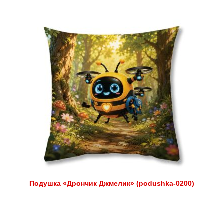
Подушка «Дрончик Джмелик» (podushka-0200)