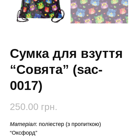
Сумка для взуття
“Совята” (sac-
0017)
250.00
грн.
Матеріал
:
поліестер (з пропиткою)
“Оксфорд”