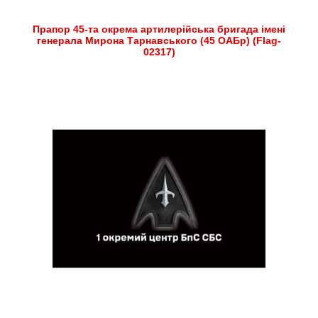
Прапор 45-та окрема артилерійська бригада імені
генерала Мирона Тарнавського (45 ОАБр) (Flag-
02317)