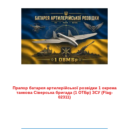
Прапор батарея артилерійської розвідки 1 окрема
танкова Сіверська бригада (1 ОТБр) ЗСУ (Flag-
02311)