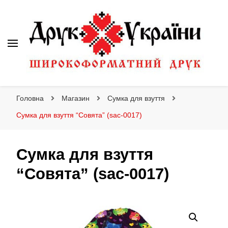
Друк України
Інтернет магазин широкоформатного друку
Головна
Магазин
Сумка для взуття
Сумка для взуття “Совята” (sac-0017)
Сумка для взуття
“Совята” (sac-0017)