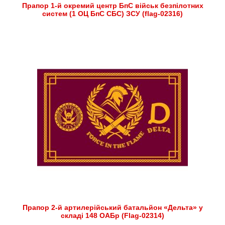
Прапор 1-й окремий центр БпС військ безпілотних
систем (1 ОЦ БпС СБС) ЗСУ (flag-02316)
Прапор 2-й артилерійський батальйон «Дельта» у
складі 148 ОАБр (Flag-02314)