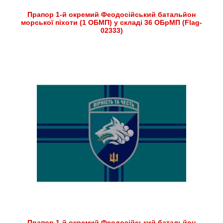
Прапор 1-й окремий Феодосійський батальйон
морської піхоти (1 ОБМП) у складі 36 ОБрМП (Flag-
02333)
Прапор 1-й окремий Феодосійський батальйон