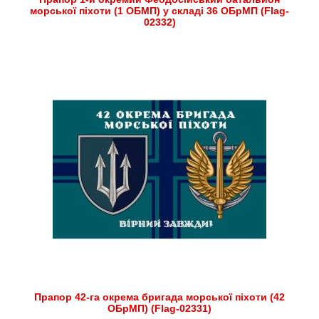
морської піхоти (1 ОБМП) у складі 36 ОБрМП (Flag-
02332)
Прапор 42-га окрема бригада морської піхоти (42
ОБрМП) (Flag-02331)