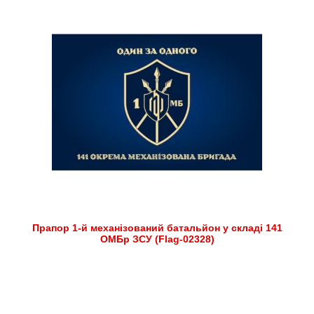
Прапор 1-й механізований батальйон у складі 141
ОМБр ЗСУ (Flag-02328)