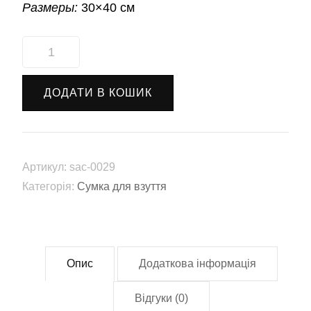
Размеры:
30×40 см
Сумка
для
взуття
ДОДАТИ В КОШИК
"Футбол"
(sac-
0029)
кількість
Артикул:
sac-0029
Категорія:
Сумка для взуття
Опис
Додаткова інформація
Відгуки (0)