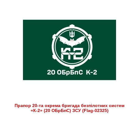
Прапор 20-та окрема бригада безпілотних систем
«К-2» (20 ОБрБпС) ЗСУ (Flag-02325)