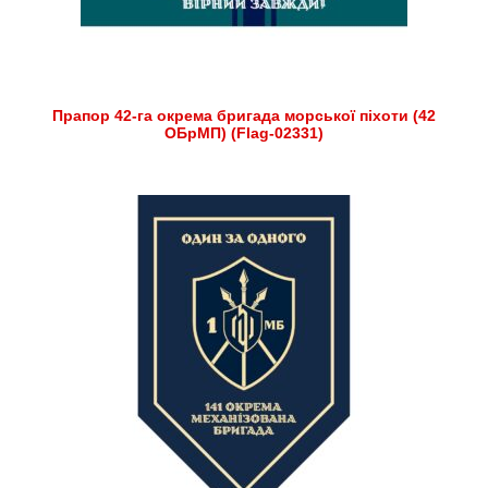
Прапор 42-га окрема бригада морської піхоти (42
ОБрМП) (Flag-02331)