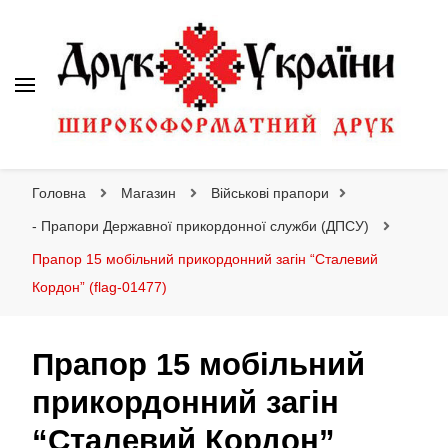
Друк України
Інтернет магазин широкоформатного друку
Головна
Магазин
Військові прапори
- Прапори Державної прикордонної служби (ДПСУ)
Прапор 15 мобільний прикордонний загін “Сталевий
Кордон” (flag-01477)
Прапор 15 мобільний
прикордонний загін
“Сталевий Кордон”