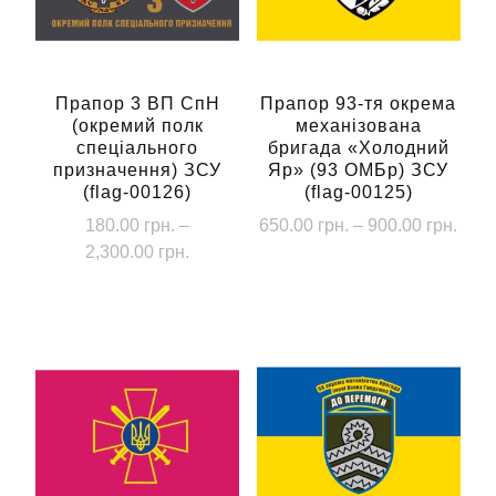
Прапор 3 ВП СпН
Прапор 93-тя окрема
(окремий полк
механізована
спеціального
бригада «Холодний
призначення) ЗСУ
Яр» (93 ОМБр) ЗСУ
(flag-00126)
(flag-00125)
Діап
180.00
грн.
–
650.00
грн.
–
900.00
грн.
Діапазон
цін:
2,300.00
грн.
Цей
цін:
від
Цей
товар
від
650.
товар
має
180.00 грн.
до
має
кілька
до
900.
кілька
2,300.00 грн.
варіантів.
варіантів.
Параметри
Параметри
можна
можна
вибрати