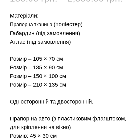
цін:
Матеріали:
від
(поліестер)
Прапорна тканина
Габардин
(під замовлення)
180
Атлас
(під замовлення)
до
Розмір
– 105 × 70 см
2,3
Розмір
– 135 × 90 см
Розмір
– 150 × 100 см
Розмір
– 210 × 135 см
Односторонній та двосторонній.
Прапор на авто
(з пластиковим флагштоком,
для кріплення на вікно)
Розмір:
45 × 30 см