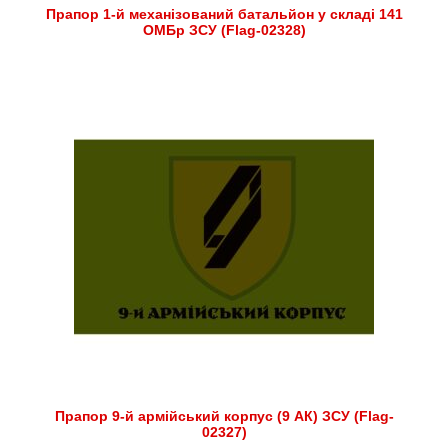
Прапор 1-й механізований батальйон у складі 141
ОМБр ЗСУ (Flag-02328)
Прапор 9-й армійський корпус (9 АК) ЗСУ (Flag-
02327)