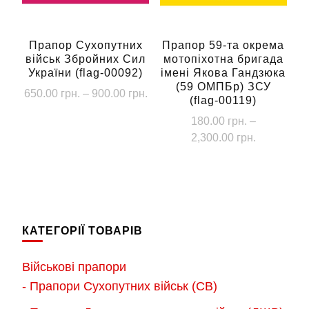
вибрати
на
на
сторінці
сторінці
Прапор Сухопутних
Прапор 59-та окрема
товару
військ Збройних Сил
мотопіхотна бригада
товару
України (flag-00092)
імені Якова Гандзюка
(59 ОМПБр) ЗСУ
Діапазон
650.00
грн.
–
900.00
грн.
(flag-00119)
цін:
Цей
180.00
грн.
–
від
товар
Діапазон
2,300.00
грн.
650.00 грн.
цін:
має
до
Цей
від
кілька
900.00 грн.
товар
180.00 грн
варіантів.
має
до
Параметри
кілька
2,300.00 г
КАТЕГОРІЇ ТОВАРІВ
можна
варіантів.
вибрати
Параметри
Військові прапори
на
можна
- Прапори Сухопутних військ (СВ)
сторінці
вибрати