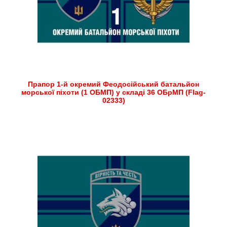
Прапор 1-й окремий Феодосійський батальйон
морської піхоти (1 ОБМП) у складі 36 ОБрМП (Flag-
02333)