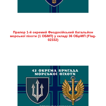
Прапор 1-й окремий Феодосійський батальйон
морської піхоти (1 ОБМП) у складі 36 ОБрМП (Flag-
02332)