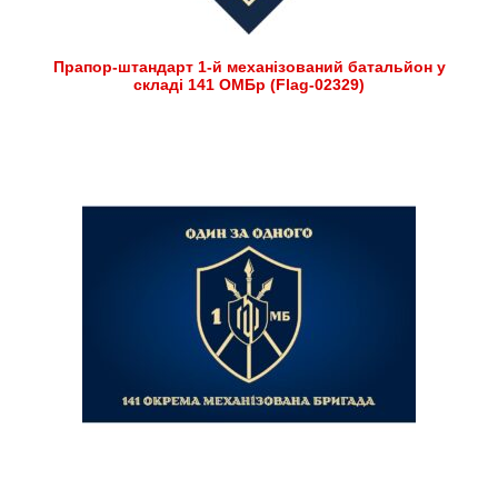
Прапор-штандарт 1-й механізований батальйон у
складі 141 ОМБр (Flag-02329)