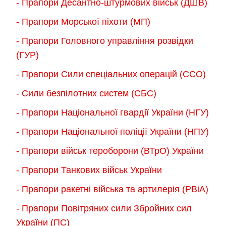
товару
- Прапори Десантно-штурмових військ (ДШВ)
на
сторінці
- Прапори Морської піхоти (МП)
товару
- Прапори Головного управління розвідки
(ГУР)
- Прапори Сили спеціальних операцій (ССО)
- Сили безпілотних систем (СБС)
- Прапори Національної гвардії України (НГУ)
- Прапори Національної поліції України (НПУ)
- Прапори військ тероборони (ВТрО) України
- Прапори Танкових військ України
- Прапори ракетні війська та артилерія (РВіА)
- Прапори Повітряних сили Збройних сил
України (ПС)