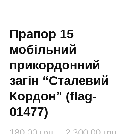
Прапор 15
мобільний
прикордонний
загін “Сталевий
Кордон” (flag-
01477)
Діа
180.00
грн.
–
2,300.00
грн.