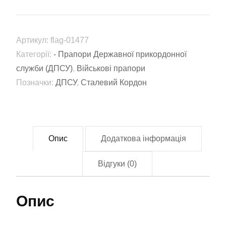
мобільний
прикордонний
загін
Артикул:
flag-01477
"Сталевий
Категорії:
- Прапори Державної прикордонної
Кордон"
служби (ДПСУ)
,
Військові прапори
(flag-
Позначки:
ДПСУ
,
Сталевий Кордон
01477)
кількість
Опис
Додаткова інформація
Відгуки (0)
Опис