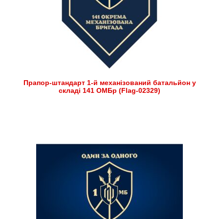
Прапор-штандарт 1-й механізований батальйон у
складі 141 ОМБр (Flag-02329)