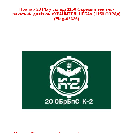
Прапор 23 РБ у складі 1150 Окремий зенітно-
ракетний дивізіон «ХРАНИТЕЛІ НЕБА» (1150 ОЗРДн)
(Flag-02326)