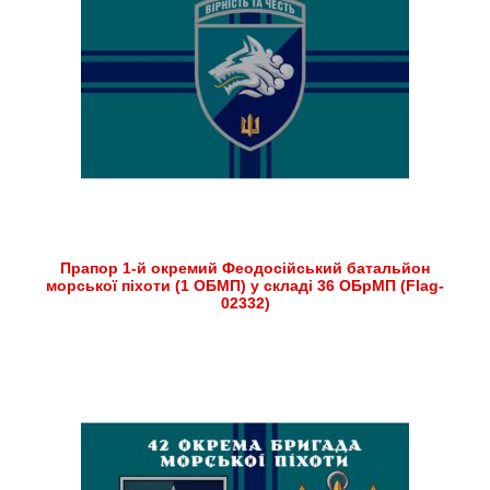
Прапор 1-й окремий Феодосійський батальйон
морської піхоти (1 ОБМП) у складі 36 ОБрМП (Flag-
02332)