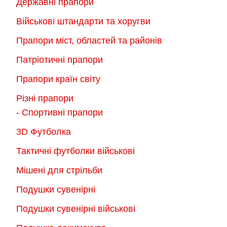
Державні прапори
вибрати
на
на
Військові штандарти та хоругви
сторінці
сторінці
товару
Прапори міст, областей та районів
товару
Патріотичні прапори
Прапори країн світу
Різні прапори
- Спортивні прапори
3D Футболка
Тактичні футболки військові
Мішені для стрільби
Подушки сувенірні
Подушки сувенірні військові