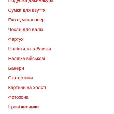
Подушка дакимакура
Сумка для взуття
Еко сумка-шопер
Чохли для валіз
Фартух
Наліпки та таблички
Наліпка військові
Банери
Скатертини
Картини на холсті
Фотозона
Ігрові килимки