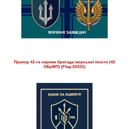
Прапор 42-га окрема бригада морської піхоти (42
ОБрМП) (Flag-02331)