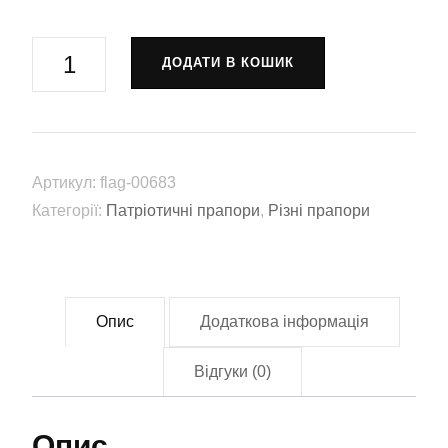
Прапор
ДОДАТИ В КОШИК
Валкнут
(flag-
00683)
кількість
Артикул:
flag-00683
Категорії:
Патріотичні прапори
,
Різні прапори
Опис
Додаткова інформація
Відгуки (0)
Опис