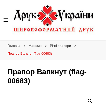
Друк України
Інтернет магазин широкоформатного друку
Головна
Магазин
Різні прапори
Прапор Валкнут (flag-00683)
Прапор Валкнут (flag-
00683)