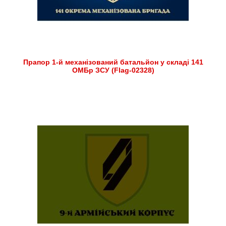
Прапор 1-й механізований батальйон у складі 141
ОМБр ЗСУ (Flag-02328)