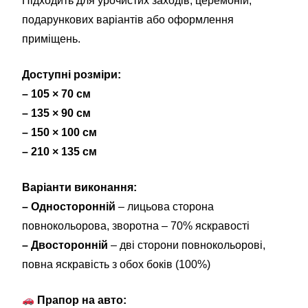
Підходить для урочистих заходів, церемоній,
подарункових варіантів або оформлення
приміщень.
Доступні розміри:
– 105 × 70 см
– 135 × 90 см
– 150 × 100 см
– 210 × 135 см
Варіанти виконання:
– Односторонній
– лицьова сторона
повнокольорова, зворотна – 70% яскравості
– Двосторонній
– дві сторони повнокольорові,
повна яскравість з обох боків (100%)
Прапор на авто: