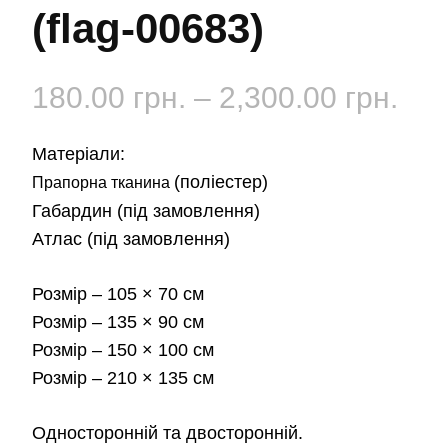
(flag-00683)
Діа
180.00
грн.
–
2,300.00
грн.
цін:
Матеріали:
від
(поліестер)
Прапорна тканина
Габардин
(під замовлення)
180
Атлас
(під замовлення)
до
Розмір
– 105 × 70 см
2,3
Розмір
– 135 × 90 см
Розмір
– 150 × 100 см
Розмір
– 210 × 135 см
Односторонній та двосторонній.