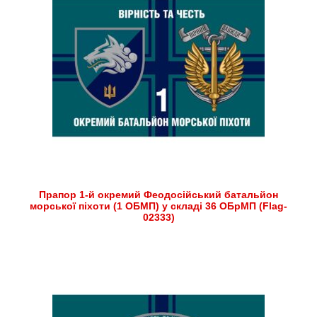
Прапор 1-й окремий Феодосійський батальйон
морської піхоти (1 ОБМП) у складі 36 ОБрМП (Flag-
02333)