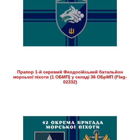
Прапор 1-й окремий Феодосійський батальйон
морської піхоти (1 ОБМП) у складі 36 ОБрМП (Flag-
02332)