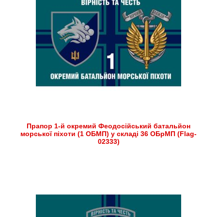
Прапор 1-й окремий Феодосійський батальйон
морської піхоти (1 ОБМП) у складі 36 ОБрМП (Flag-
02333)