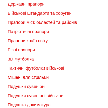
Державні прапори
вибрати
на
на
сторінці
Військові штандарти та хоругви
сторінці
товару
Прапори міст, областей та районів
товару
Патріотичні прапори
Прапори країн світу
Різні прапори
3D Футболка
Тактичні футболки військові
Мішені для стрільби
Подушки сувенірні
Подушки сувенірні військові
Подушка дакимакура