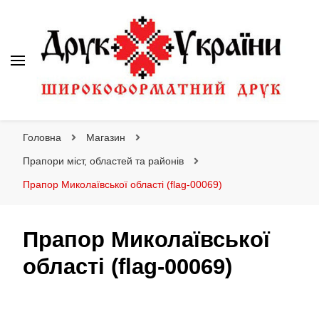
Друк України
Інтернет магазин широкоформатного друку
Головна
Магазин
Прапори міст, областей та районів
Прапор Миколаївської області (flag-00069)
Прапор Миколаївської
області (flag-00069)