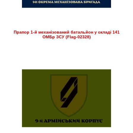
Прапор 1-й механізований батальйон у складі 141
ОМБр ЗСУ (Flag-02328)