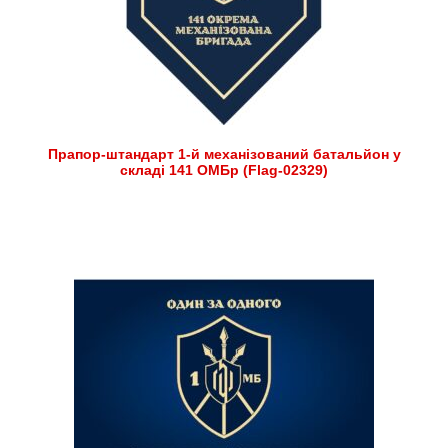
Прапор-штандарт 1-й механізований батальйон у
складі 141 ОМБр (Flag-02329)