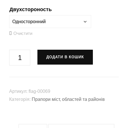
Двухстороность
Очистити
Прапор
ДОДАТИ В КОШИК
Миколаївської
області
(flag-
00069)
Артикул:
flag-00069
кількість
Категорія:
Прапори міст, областей та районів