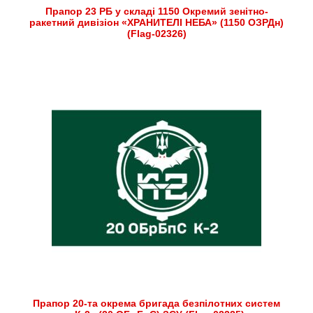
Прапор 23 РБ у складі 1150 Окремий зенітно-
ракетний дивізіон «ХРАНИТЕЛІ НЕБА» (1150 ОЗРДн)
(Flag-02326)
Прапор 20-та окрема бригада безпілотних систем