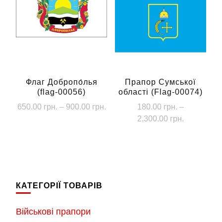
варіантів.
варіантів.
Параметри
Параметри
можна
можна
вибрати
вибрати
на
на
сторінці
сторінці
Флаг Добропо́лья
Прапор Сумської
(flag-00056)
області (Flag-00074)
товару
товару
Діапазон
650.00
грн.
–
900.00
грн.
180.00
грн.
–
цін:
Діапазон
2,300.00
грн.
Цей
від
цін:
Цей
товар
650.00 грн.
від
товар
має
до
180.00 грн
має
кілька
900.00 грн.
до
кілька
2,300.00 г
варіантів.
КАТЕГОРІЇ ТОВАРІВ
варіантів.
Параметри
Параметри
можна
Військові прапори
можна
вибрати