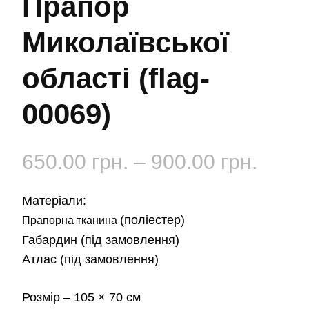
Прапор
Миколаївської
області (flag-
00069)
Діап
650.00
грн.
–
900.00
грн.
цін:
Матеріали:
від
(поліестер)
Прапорна тканина
Габардин
(під замовлення)
650.0
Атлас
(під замовлення)
до
Розмір
– 105 × 70 см