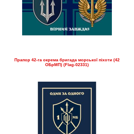
Прапор 42-га окрема бригада морської піхоти (42
ОБрМП) (Flag-02331)