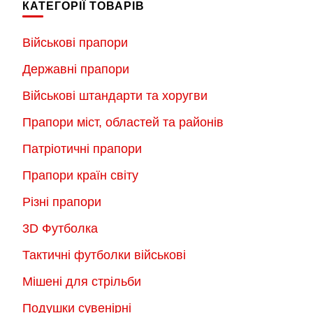
КАТЕГОРІЇ ТОВАРІВ
варіантів.
Параметри
Параметри
можна
Військові прапори
можна
вибрати
Державні прапори
вибрати
на
на
Військові штандарти та хоругви
сторінці
сторінці
товару
Прапори міст, областей та районів
товару
Патріотичні прапори
Прапори країн світу
Різні прапори
3D Футболка
Тактичні футболки військові
Мішені для стрільби
Подушки сувенірні