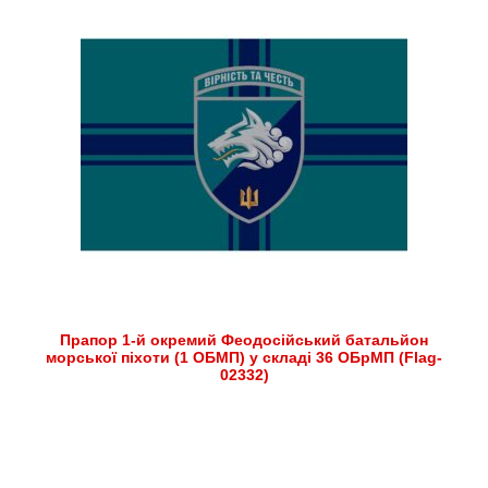
Прапор 1-й окремий Феодосійський батальйон
морської піхоти (1 ОБМП) у складі 36 ОБрМП (Flag-
02332)