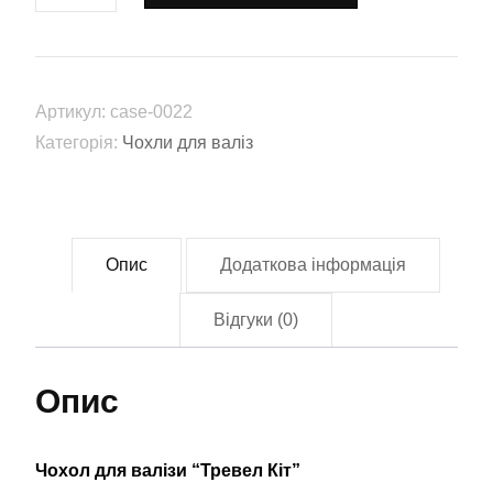
валізи
"Тревел
Кіт"
Артикул:
case-0022
(case-
Категорія:
Чохли для валіз
0022)
кількість
Опис
Додаткова інформація
Відгуки (0)
Опис
Чохол для валізи “Тревел Кіт”