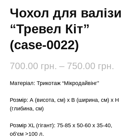
Чохол для валізи
“Тревел Кіт”
(case-0022)
Діап
700.00
грн.
–
750.00
грн.
цін:
Матеріал: Трикотаж “Мікродайвінг”
від
Розмір: А (висота, см) х B (ширина, см) x H
700.0
(глибина, см)
до
Розмір XL (гігант): 75-85 x 50-60 x 35-40,
750.0
об’єм >100 л.