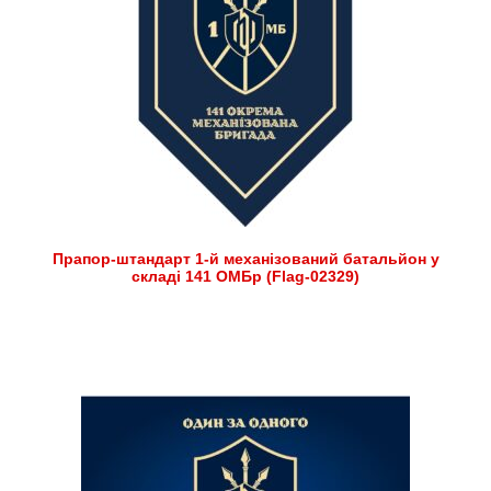
Прапор-штандарт 1-й механізований батальйон у
складі 141 ОМБр (Flag-02329)