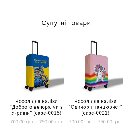
Супутні товари
Чохол для валізи
Чохол для валізи
“Доброго вечора ми з
“Єдиноріг танцюрист”
України” (case-0015)
(case-0021)
Діапазон
Діап
700.00
грн.
–
750.00
грн.
700.00
грн.
–
750.00
грн.
цін:
цін:
Цей
Цей