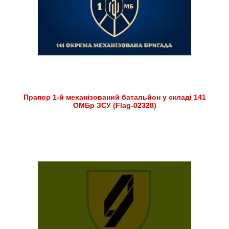
Прапор 1-й механізований батальйон у складі 141
ОМБр ЗСУ (Flag-02328)