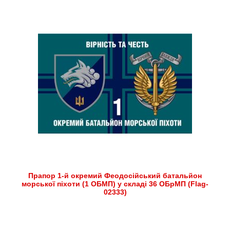
Прапор 1-й окремий Феодосійський батальйон
морської піхоти (1 ОБМП) у складі 36 ОБрМП (Flag-
02333)