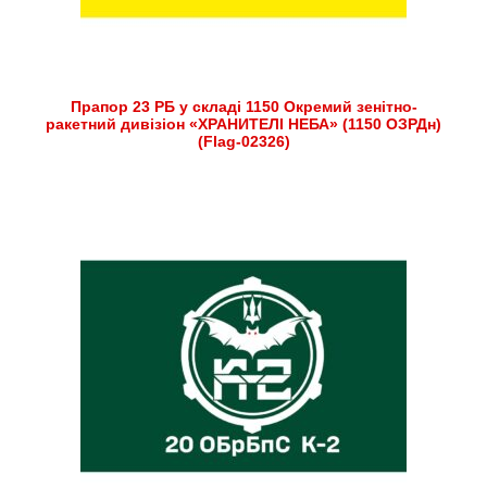
Прапор 23 РБ у складі 1150 Окремий зенітно-
ракетний дивізіон «ХРАНИТЕЛІ НЕБА» (1150 ОЗРДн)
(Flag-02326)