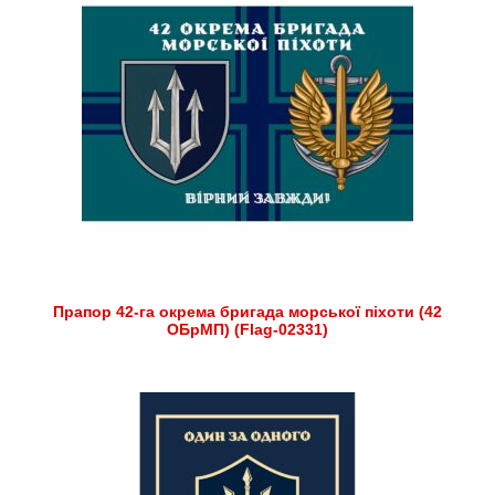
Прапор 42-га окрема бригада морської піхоти (42
ОБрМП) (Flag-02331)