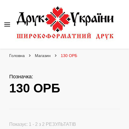
Друк України
Інтернет магазин широкоформатного друку
Головна
Магазин
130 ОРБ
Позначка
:
130 ОРБ
Показує: 1 - 2 з 2 РЕЗУЛЬТАТІВ