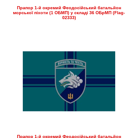
Прапор 1-й окремий Феодосійський батальйон
морської піхоти (1 ОБМП) у складі 36 ОБрМП (Flag-
02333)
Прапор 1-й окремий Феодосійський батальйон