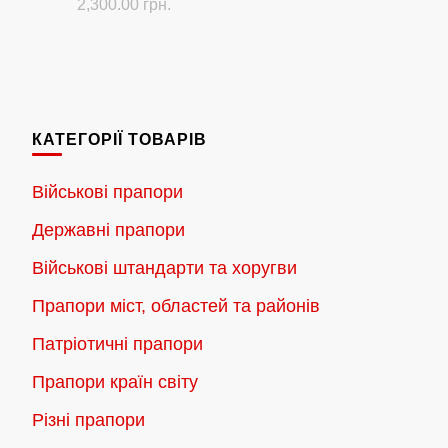
Діапазон
2,300.00
грн.
цін:
Цей
від
товар
180.00 грн.
має
до
кілька
2,300.00 грн.
КАТЕГОРІЇ ТОВАРІВ
варіантів.
Параметри
Військові прапори
можна
Державні прапори
вибрати
на
Військові штандарти та хоругви
сторінці
Прапори міст, областей та районів
товару
Патріотичні прапори
Прапори країн світу
Різні прапори