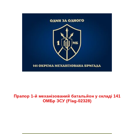
Прапор 1-й механізований батальйон у складі 141
ОМБр ЗСУ (Flag-02328)