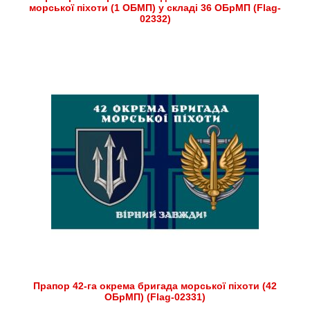
морської піхоти (1 ОБМП) у складі 36 ОБрМП (Flag-
02332)
Прапор 42-га окрема бригада морської піхоти (42
ОБрМП) (Flag-02331)