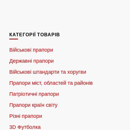
цін:
Цей
від
товар
180.00 грн.
має
до
кілька
2,300.00 грн.
КАТЕГОРІЇ ТОВАРІВ
варіантів.
Параметри
Військові прапори
можна
Державні прапори
вибрати
на
Військові штандарти та хоругви
сторінці
Прапори міст, областей та районів
товару
Патріотичні прапори
Прапори країн світу
Різні прапори
3D Футболка