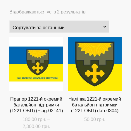
Сортовано
Відображаються усі з 2 результатів
за
останнім
Прапор 1221-й окремий
Наліпка 1221-й окремий
батальйон підтримки
батальйон підтримки
(1221 ОБП) (Flag-02141)
(1221 ОБП) (tab-0304)
180.00
грн.
–
50.00
грн.
Діапазон
2,300.00
грн.