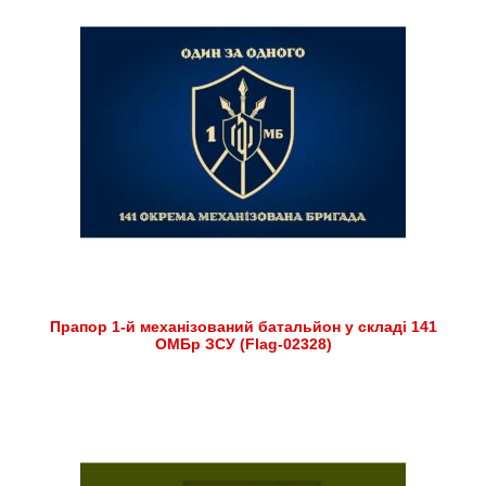
Прапор 1-й механізований батальйон у складі 141
ОМБр ЗСУ (Flag-02328)