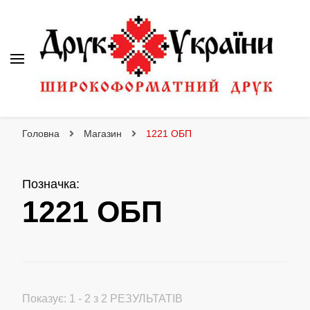
Друк України
Інтернет магазин широкоформатного друку
Головна
Магазин
1221 ОБП
Позначка
:
1221 ОБП
Показує: 1 - 2 з 2 РЕЗУЛЬТАТІВ