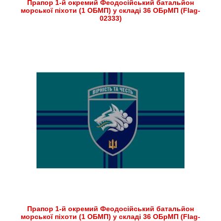
Прапор 1-й окремий Феодосійський батальйон
морської піхоти (1 ОБМП) у складі 36 ОБрМП (Flag-
02333)
Прапор 1-й окремий Феодосійський батальйон
морської піхоти (1 ОБМП) у складі 36 ОБрМП (Flag-