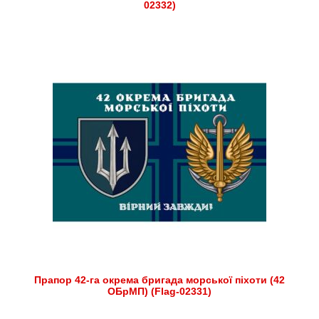
02332)
Прапор 42-га окрема бригада морської піхоти (42
ОБрМП) (Flag-02331)